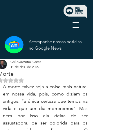
Acompanhe nossas notícias
no
Google News
Célio Juvenal Costa
11 de dez. de 2025
Morte
Avaliado com NaN de 5 estrelas.
A morte talvez seja a coisa mais natural 
em nossa vida, pois, como diziam os 
antigos, “a única certeza que temos na 
vida é que um dia morreremos”. Mas 
nem por isso ela deixa de ser 
assustadora, de ser dolorida para os 