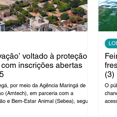
LO
ovação’ voltado à proteção
Fei
 com inscrições abertas
fre
 5
(3)
ingá, por meio da Agência Maringá de
O púb
ão (Amtech), em parceria com a
chanc
ção e Bem-Estar Animal (Sebea), segue
aces
as até este domingo, 5, para o ‘Edital
pisci
ativa é aberta para o público interessado
Naka