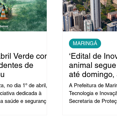
MARINGÁ
ril Verde com
‘Edital de In
identes de
animal segue
çu
até domingo,
, no dia 1º de abril, a
A Prefeitura de Mar
ciativa dedicada à
Tecnologia e Inovaç
da saúde e segurança
Secretaria de Prote
 de acidentes e
com inscrições abert
o calendário nacional
de Inovação’. A inici