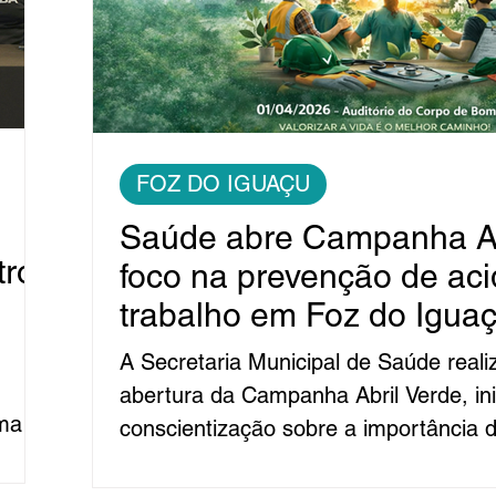
FOZ DO IGUAÇU
Saúde abre Campanha Ab
tro
foco na prevenção de ac
trabalho em Foz do Igua
A Secretaria Municipal de Saúde realiza
abertura da Campanha Abril Verde, ini
conscientização sobre a importância 
no trabalho, com ênfase na prevenção
de até
doenças ocupacionais. A ação integra 