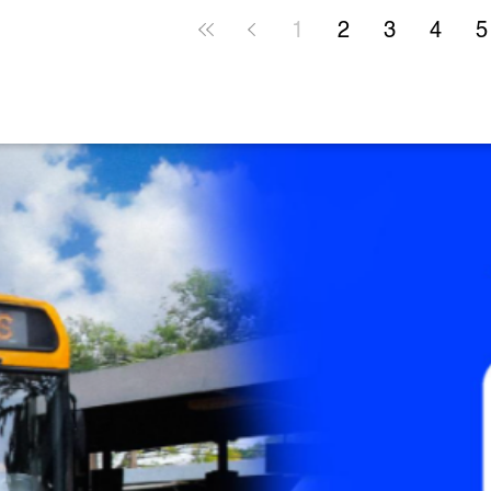
50%
1
2
3
4
5
de mobilização e tem como objetivo se
 Foto:
trabalhadores, empregadores e institu
necessidade de adotar práticas que 
trabalho mais seguros e saudáveis. O