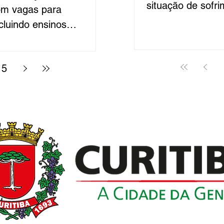
situação de sofri
com vagas para
casos de dependê
ncluindo ensinos
é contínuo e env
erior. Os salários
serviços, com fo
chegar a R$ 7.532,54,
social dos pacien
5
0. As oportunidades são
atendimento, o m
ministrativo, oficial,
na Rede”, uma ini
 contador. A distribuição
o imedia