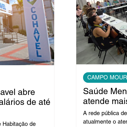
CAMPO MOUR
Saúde Men
vel abre
atende mai
lários de até
A rede pública d
atualmente o at
e Habitação de