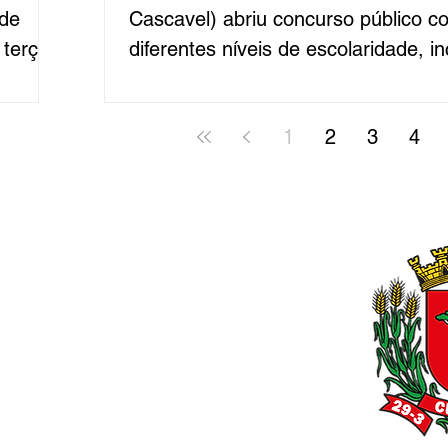
 de
Cascavel) abriu concurso público 
 terça-
diferentes níveis de escolaridade, i
retaria
fundamental incompleto, médio e sup
, em
variam conforme a função e podem 
1
2
3
4
além de vale-alimentação de R$ 95
para auxiliar de produção, auxiliar ad
SI,
analista jurídico, assistente social e
contempla 7 vagas para contrataçã