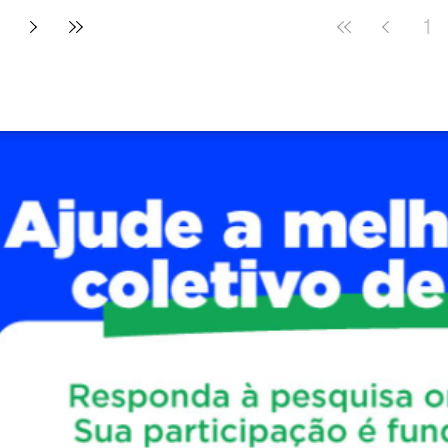
1
nsibilizar
em apresentar soluç
ições sobre a
fiscalização das de
garantam ambientes de
município. (Crédito
objetivo desenvolver