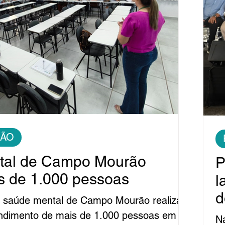
ÃO
tal de Campo Mourão
P
s de 1.000 pessoas
l
d
e saúde mental de Campo Mourão realiza
endimento de mais de 1.000 pessoas em
Na