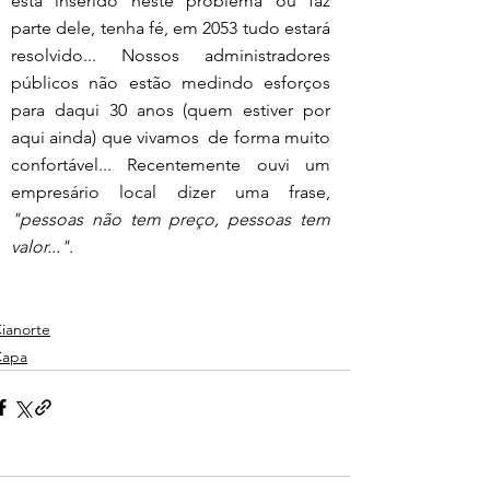
esta inserido neste problema ou faz 
parte dele, tenha fé, em 2053 tudo estará 
resolvido... Nossos administradores 
públicos não estão medindo esforços 
para daqui 30 anos (quem estiver por 
aqui ainda) que vivamos  de forma muito 
confortável... Recentemente ouvi um 
empresário local dizer uma frase, 
"pessoas não tem preço, pessoas tem 
valor...".      
ianorte
Capa