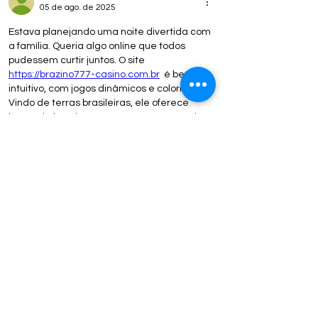
05 de ago. de 2025
Estava planejando uma noite divertida com 
a família. Queria algo online que todos 
pudessem curtir juntos. O site 
https://brazino777-casino.com.br
  é bem 
intuitivo, com jogos dinâmicos e coloridos. 
Vindo de terras brasileiras, ele oferece 
bônus de inscrição e promoções sazonais, 
como prêmios acumulados e rodadas 
extras. A plataforma é fluida, e o sistema 
de recompensas é bem atrativo. Adorei 
porque animou nossa noite e foi super fácil 
de usar.
Curtir
Responder
Kerniol
23 de jul. de 2025
Prefiro usar cartão de crédito pra jogar 
pôquer online. Procurei um site que falasse 
sobre isso. Achei o 