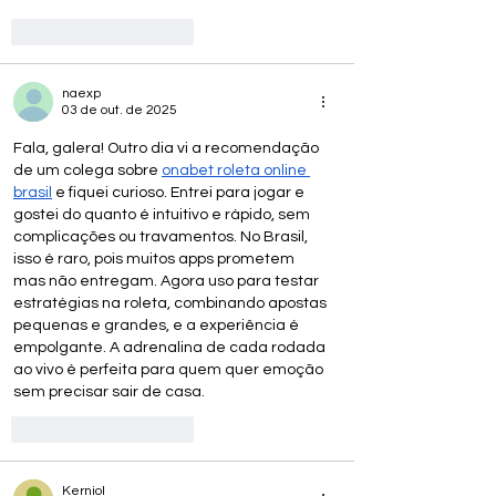
Curtir
Responder
naexp
03 de out. de 2025
Fala, galera! Outro dia vi a recomendação 
de um colega sobre 
onabet roleta online 
brasil
 e fiquei curioso. Entrei para jogar e 
gostei do quanto é intuitivo e rápido, sem 
complicações ou travamentos. No Brasil, 
isso é raro, pois muitos apps prometem 
mas não entregam. Agora uso para testar 
estratégias na roleta, combinando apostas 
pequenas e grandes, e a experiência é 
empolgante. A adrenalina de cada rodada 
ao vivo é perfeita para quem quer emoção 
sem precisar sair de casa.
Curtir
Responder
Kerniol