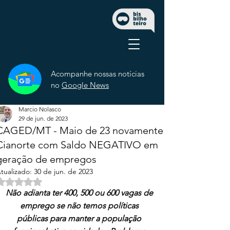
Acompanhe nossas notícias
no
Google News
Marcio Nolasco
29 de jun. de 2023
CAGED/MT - Maio de 23 novamente
Cianorte com Saldo NEGATIVO em
geração de empregos
tualizado:
30 de jun. de 2023
Avaliado com NaN de 5 estrelas.
Não adianta ter 400, 500 ou 600 vagas de 
emprego se não temos políticas 
públicas para manter a população 