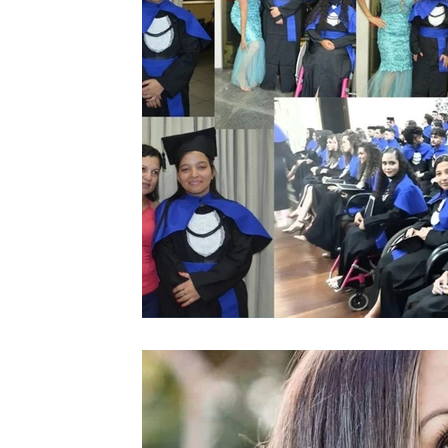
Coluna do Nolasco
Notas do Motta
Coluna André Ma
Tecnologia
Nacional
Internacional
Justiça
Vinhos com Bruxo
Eventos Climáticos
Bisbi Cristão
BisbiVer
Arquibancada