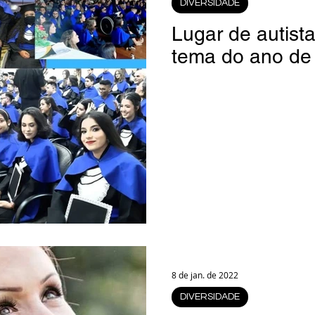
DIVERSIDADE
rsiglia
(Im)pertinências
Economia
Lugar de autista
tema do ano de
Fama-Celebridades
Coluna Beto Nabhan
Bisbi Diversidade
Bisbi Investigativo
8 de jan. de 2022
DIVERSIDADE