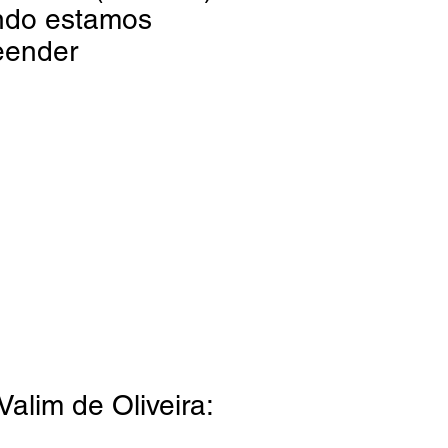
ndo estamos
eender
alim de Oliveira: