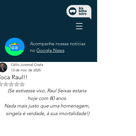
Acompanhe nossas notícias
no
Google News
Célio Juvenal Costa
13 de nov. de 2025
Toca Raul!!
Avaliado com NaN de 5 estrelas.
(Se estivesse vivo, Raul Seixas estaria 
hoje com 80 anos.
Nada mais justo que uma homenagem, 
singela é verdade, à sua imortalidade!)