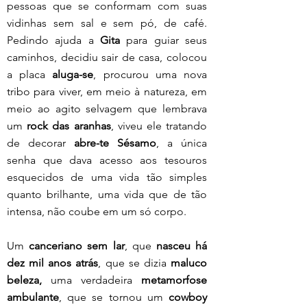
pessoas que se conformam com suas 
vidinhas sem sal e sem pó, de café. 
Pedindo ajuda a 
Gita
 para guiar seus 
caminhos, decidiu sair de casa, colocou 
a placa 
aluga-se
, procurou uma nova 
tribo para viver, em meio à natureza, em 
meio ao agito selvagem que lembrava 
um 
rock das aranhas
, viveu ele tratando 
de decorar 
abre-te Sésamo
, a única 
senha que dava acesso aos tesouros 
esquecidos de uma vida tão simples 
quanto brilhante, uma vida que de tão 
intensa, não coube em um só corpo.
Um 
canceriano sem lar
, que 
nasceu há 
dez mil anos atrás
, que se dizia 
maluco 
beleza,
 uma verdadeira 
metamorfose 
ambulante
, que se tornou um 
cowboy 