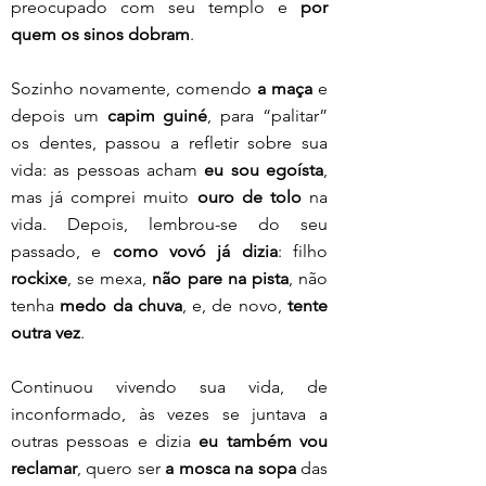
preocupado com seu templo e 
por 
quem os sinos dobram
.
Sozinho novamente, comendo 
a maça
 e 
depois um 
capim guiné
, para “palitar” 
os dentes, passou a refletir sobre sua 
vida: as pessoas acham 
eu sou egoísta
, 
mas já comprei muito 
ouro de tolo
 na 
vida. Depois, lembrou-se do seu 
passado, e 
como vovó já dizia
: filho 
rockixe
, se mexa, 
não pare na pista
, não 
tenha
 medo da chuva
, e, de novo, 
tente 
outra vez
.
Continuou vivendo sua vida, de 
inconformado, às vezes se juntava a 
outras pessoas e dizia 
eu também vou 
reclamar
, quero ser 
a mosca na sopa
 das 