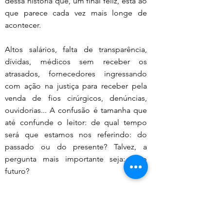
dessa história que, um final feliz, está ao 
que parece cada vez mais longe de 
acontecer.
Altos salários, falta de transparência, 
dívidas, médicos sem receber os 
atrasados, fornecedores ingressando 
com ação na justiça para receber pela 
venda de fios cirúrgicos, denúncias, 
ouvidorias... A confusão é tamanha que 
até confunde o leitor: de qual tempo 
será que estamos nos referindo: do 
passado ou do presente? Talvez, a 
pergunta mais importante seja: E o 
futuro?
Além de todo o exposto, parece que 
nossa Comissão de Acompanhamento 