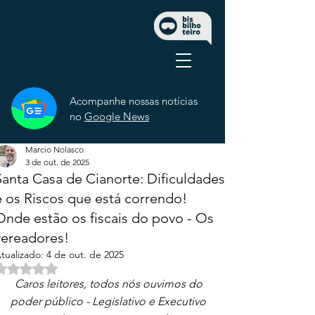
Acompanhe nossas notícias
no
Google News
Marcio Nolasco
3 de out. de 2025
Santa Casa de Cianorte: Dificuldades
e os Riscos que está correndo!
Onde estão os fiscais do povo - Os
vereadores!
tualizado:
4 de out. de 2025
Avaliado com NaN de 5 estrelas.
Caros leitores, todos nós ouvimos do 
poder público - Legislativo e Executivo 