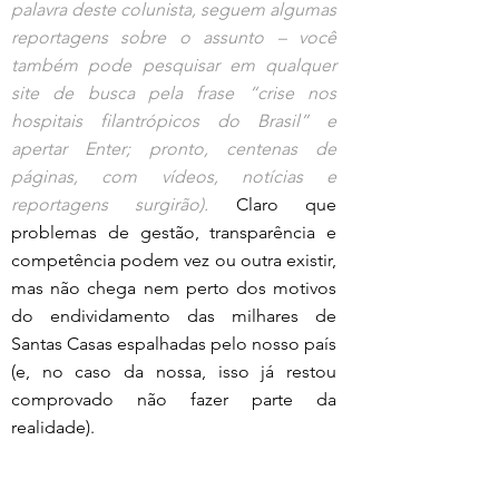
palavra deste colunista, seguem algumas 
reportagens sobre o assunto – você 
também pode pesquisar em qualquer 
site de busca pela frase “crise nos 
hospitais filantrópicos do Brasil” e 
apertar Enter; pronto, centenas de 
páginas, com vídeos, notícias e 
reportagens surgirão).
 Claro que 
problemas de gestão, transparência e 
competência podem vez ou outra existir, 
mas não chega nem perto dos motivos 
do endividamento das milhares de 
Santas Casas espalhadas pelo nosso país 
(e, no caso da nossa, isso já restou 
comprovado não fazer parte da 
realidade).