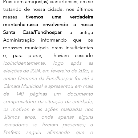
Pois bem amigos(as) cianortenses, em se 
tratando de nossa cidade, nos últimos 
meses 
tivemos uma verdadeira 
montanha-russa envolvendo a nossa 
Santa Casa/Fundhospar
: a antiga 
Administração informando que os 
repasses municipais eram insuficientes 
e, para piorar,  haviam cessado 
(coincidentemente, logo após as 
eleições de 2024; em fevereiro de 2025, a 
então Diretoria da Fundhospar foi até a 
Câmara Municipal e apresentou em mais 
de 140 páginas um documento 
comprovatório da situação da entidade, 
os motivos e as ações realizadas nos 
últimos anos, onde apenas alguns 
vereadores se fizeram presentes; o 
Prefeito seguiu afirmando que o 