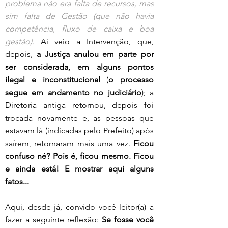
problema não era falta de recursos, mas 
sim falta de Gestão (que não havia 
competência, fluxo de caixa e boa 
gestão).
 Aí veio a Intervenção, que, 
depois, 
a Justiça anulou em parte por 
ser considerada, em alguns pontos 
ilegal e inconstitucional 
(
o processo 
segue em andamento no judiciário
); a 
Diretoria antiga retornou, depois foi 
trocada novamente e, as pessoas que 
estavam lá (indicadas pelo Prefeito) após 
saírem, retornaram mais uma vez. 
Ficou 
confuso né? Pois é, ficou mesmo. Ficou 
e ainda está! E mostrar aqui alguns 
fatos...
Aqui, desde já, convido você leitor(a) a 
fazer a seguinte reflexão: 
Se fosse você 