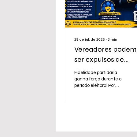
29 de jul. de 2026
∙
3
min
Vereadores podem
ser expulsos de
partidos políticos p
Fidelidade partidária
apoio público a
ganha força durante o
período eleitoral Por
candidatos de outr
Marcio Nolco - Analista
legendas
de Políticas Públicas -
ENAP Com a
aproximação das
eleições de 2026,
dirigentes partidários em
todo o país têm
reforçado uma