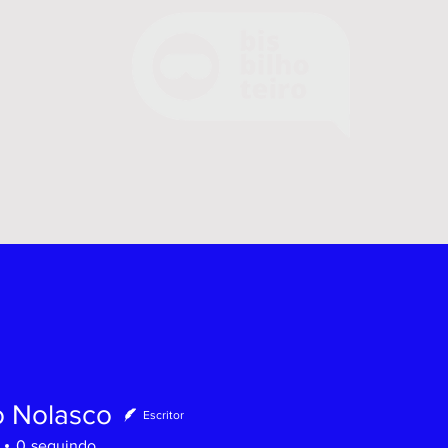
o Nolasco
Escritor
0
seguindo