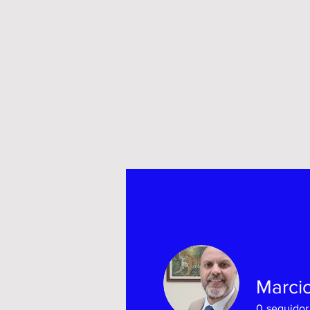
Marci
0
seguidor