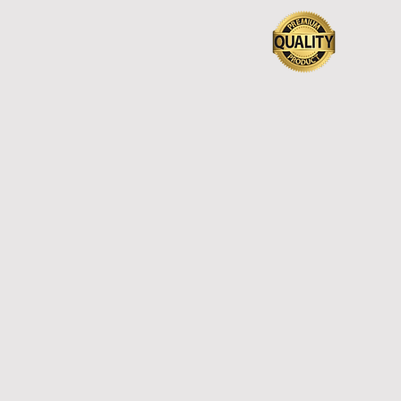
o relatos enviados ao
tal Bisbilhoteiro -
resentados nessa
téria - revelam uma
quência de problemas
e vão desde atrasos
s pagamentos de
fissionais
edenciados, perda de
nsultas e exames,
iciência no
endimento das UBSs,...