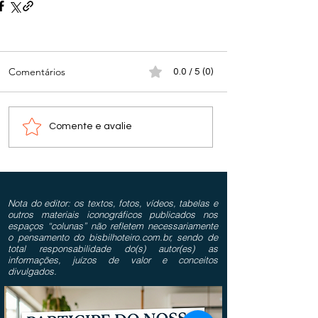
Comentários
0.0 / 5 (0)
Comente e avalie
Nota do editor: os textos, fotos, vídeos, tabelas e
outros materiais iconográficos publicados nos
espaços “colunas” não refletem necessariamente
o pensamento do bisbilhoteiro.com.br, sendo de
total responsabilidade do(s) autor(es) as
informações, juízos de valor e conceitos
divulgados.