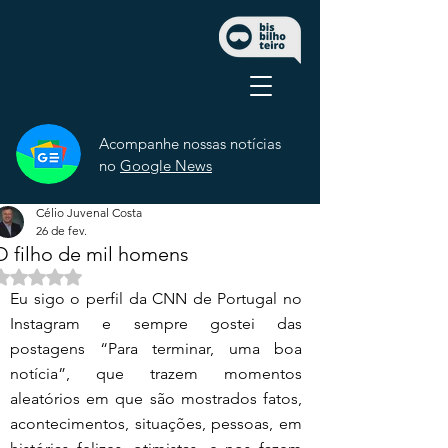
Acompanhe nossas notícias
no
Google News
Célio Juvenal Costa
26 de fev.
O filho de mil homens
Avaliado com NaN de 5 estrelas.
Eu sigo o perfil da CNN de Portugal no 
Instagram e sempre gostei das 
postagens “Para terminar, uma boa 
notícia”, que trazem momentos 
aleatórios em que são mostrados fatos, 
acontecimentos, situações, pessoas, em 