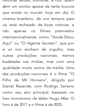
histórias felizes, otimistas, e nos fazem 
abrir um sorriso apesar de tanta loucura 
que existe no mundo hoje em dia. O 
cinema brasileiro, de uns tempos para 
cá, está recheado de boas notícias, e 
não apenas os filmes premiados 
internacionalmente, como “Ainda Estou 
Aqui” ou “O Agente Secreto”, que por 
si só nos enchem de orgulho, mas 
outras produções nacionais, menos 
badaladas nas mídias, mas com uma 
qualidade muito acima da média. Uma 
das produções nacionais é o filme “O 
Filho de Mil Homens”, dirigido por 
Daniel Resende, com Rodrigo Santoro 
como seu ator principal, baseado no 
livro homônimo de Valter Hugo Mãe. O 
livro é de 2011 e o filme é de 2025.