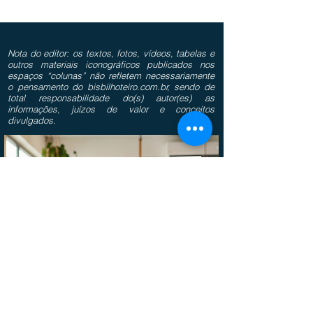
Nota do editor: os textos, fotos, vídeos, tabelas e
outros materiais iconográficos publicados nos
espaços “colunas” não refletem necessariamente
o pensamento do bisbilhoteiro.com.br, sendo de
total responsabilidade do(s) autor(es) as
informações, juízos de valor e conceitos
divulgados.