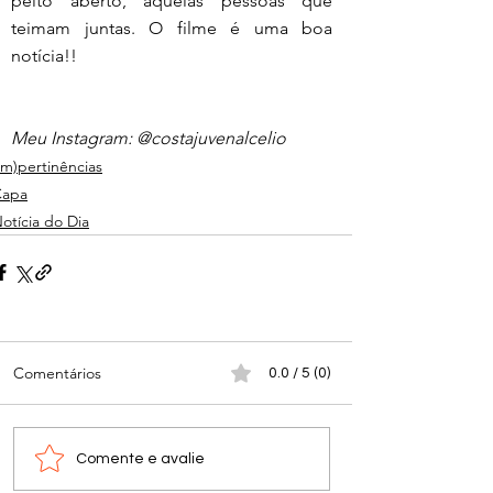
peito aberto, aquelas pessoas que 
teimam juntas. O filme é uma boa 
notícia!!
Meu Instagram: @costajuvenalcelio
Im)pertinências
Capa
otícia do Dia
Comentários
0.0 / 5 (0)
Comente e avalie