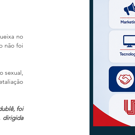
ueixa no 
 não foi 
 sexual, 
taliação 
blê, foi 
dirigida 