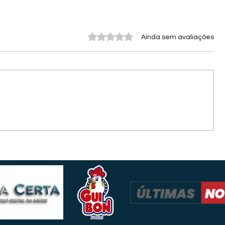
Avaliado com 0 de 5 estrelas.
Ainda sem avaliações