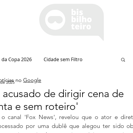
 da Copa 2026
Cidade sem Filtro
tícias no
Google
 de 2025
Espaço Itaipu
Notícia do Dia
Cianorte
 acusado de dirigir cena de
nta e sem roteiro'
Esportes
Coluna do Nolasco
, o canal 'Fox News', revelou que o ator e diret
ocessado por uma dublê que alegou ter sido obr
arsiglia
(Im)pertinências
Economia