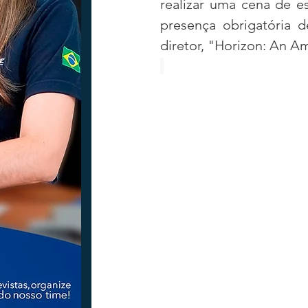
realizar uma cena de e
presença obrigatória d
diretor, "Horizon: An A
Tecnologia
Nacional
Intern
Coluna Beto Nabhan
Vinhos co
Bisbi Diversidade
Bisbi Investig