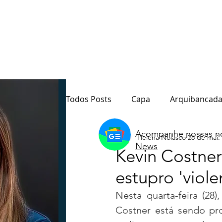
Todos Posts
Capa
Arquibancada
Acompanhe nossas no
Helena Nolasco
28 de mai.
Quarto Poder
Sala de Redação
News
Kevin Costner
estupro 'viole
Destaque
Paraná
Política
Nesta quarta-feira (28)
Costner está sendo pr
Notas do Motta
Coluna André M