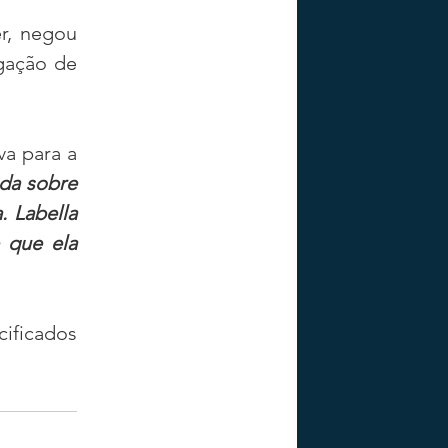
r, negou 
gação de 
a para a 
a sobre 
 Labella 
que ela 
ificados 