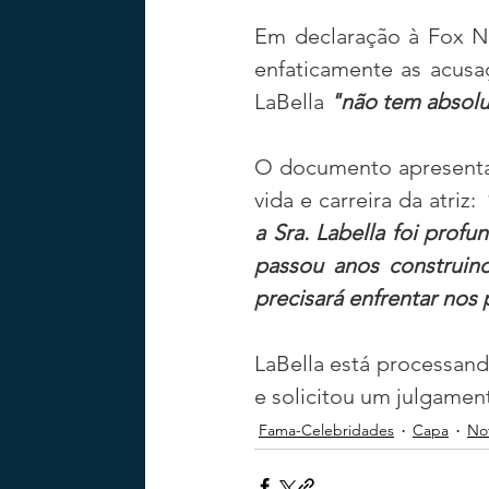
Em declaração à Fox Ne
enfaticamente as acusaç
LaBella 
"não tem absol
O documento apresentado
vida e carreira da atriz: 
a Sra. Labella foi profu
passou anos construin
precisará enfrentar nos
LaBella está processand
e solicitou um julgament
Fama-Celebridades
Capa
Not