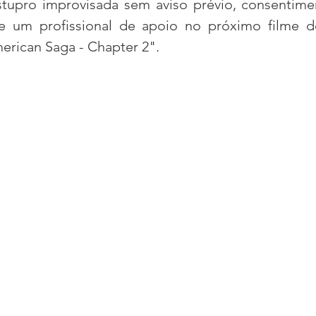
stupro improvisada sem aviso prévio, consentime
e um profissional de apoio no próximo filme do
merican Saga - Chapter 2".
acional
Justiça
Fama-Celebridades
m Bruxo
Eventos Climáticos
Bisbi Cristão
ativo
BisbiVer
Arquibancada