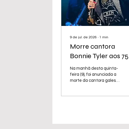
9 de jul. de 2026
∙
1
min
Morre cantora
Bonnie Tyler aos 75
anos
Na manhã desta quinta-
feira (9), foi anunciada a
morte da cantora galesa
Bonnie Tyler, aos 75 anos.
A notícia foi confirmada
pela família através de
uma mensagem que foi
deixada na página oficial
de Facebook da artista,
onde destacaram que
ela “morreu de repente”.