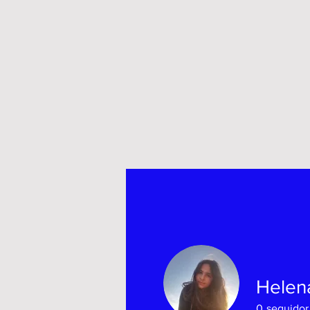
Helen
0
seguidor