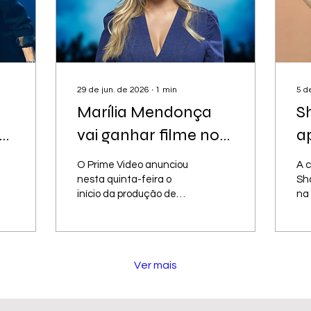
29 de jun. de 2026
∙
1
min
5 d
Marília Mendonça
S
vai ganhar filme no
a
Prime Video
c
O Prime Video anunciou
A 
a
nesta quinta-feira o
Sha
início da produção de
na
M
"Marília", longa-
pri
metragem de ficção
ce
baseado na trajetória da
da
cantora sertaneja Marília
A s
Ver mais
Mendonça. As filmagens
Áfr
estão previstas para
a p
começar em julho. A
co
protagonista será vivida
qui