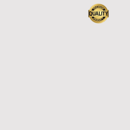
tádio Azteca, na
ital mexicana. A Fifa
anejou cerimônias de
rtura nos outros dois
íses-sede da
mpetição, Estados
idos e Canadá, antes
s demais partidas
ugurais.Shakira
tará "Dai Dai", música
cial do torneio, ao lado
.