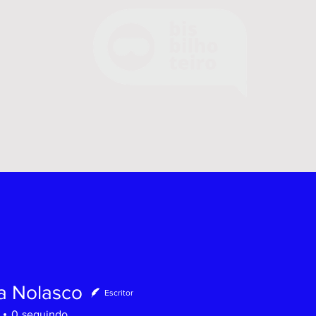
a Nolasco
Escritor
0
seguindo