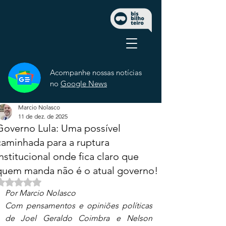
Acompanhe nossas notícias
no
Google News
Marcio Nolasco
11 de dez. de 2025
Governo Lula: Uma possível
caminhada para a ruptura
institucional onde fica claro que
quem manda não é o atual governo!
Avaliado com NaN de 5 estrelas.
Por Marcio Nolasco 
Com pensamentos e opiniões políticas 
de Joel Geraldo Coimbra e Nelson 