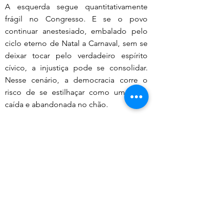
A esquerda segue quantitativamente 
frágil no Congresso. E se o povo 
continuar anestesiado, embalado pelo 
ciclo eterno de Natal a Carnaval, sem se 
deixar tocar pelo verdadeiro espírito 
cívico, a injustiça pode se consolidar. 
Nesse cenário, a democracia corre o 
risco de se estilhaçar como uma taça 
caída e abandonada no chão.
Pois bem caros leitores, Lula e seus 
representantes de esquerda, andam 
perdidos e não sabem como andar nos 
corredores do Planalto Central, já a 
direita esta muito bem alinhada e 
caminhando bem unida, e agradecendo, 
obrigado!
olítica