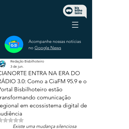
Acompanhe nossas notícias
no
Google News
Redação Bisbilhoteiro
3 de jun.
CIANORTE ENTRA NA ERA DO
RÁDIO 3.0: Como a CiaFM 95.9 e o
Portal Bisbilhoteiro estão
transformando comunicação
regional em ecossistema digital de
audiência
Avaliado com NaN de 5 estrelas.
Existe uma mudança silenciosa 