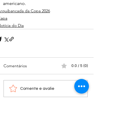
americano.
rquibancada da Copa 2026
Capa
otícia do Dia
Comentários
0.0 / 5 (0)
Comente e avalie
Nota do editor: os textos, fotos, vídeos, tabelas e
outros materiais iconográficos publicados nos
espaços “colunas” não refletem necessariamente