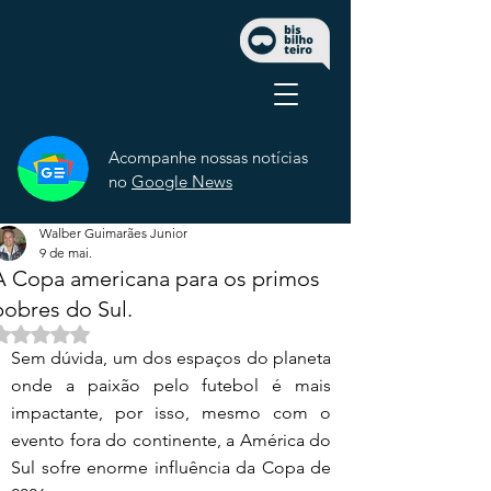
Acompanhe nossas notícias
no
Google News
Walber Guimarães Junior
9 de mai.
A Copa americana para os primos
pobres do Sul.
Avaliado com NaN de 5 estrelas.
Sem dúvida, um dos espaços do planeta 
onde a paixão pelo futebol é mais 
impactante, por isso, mesmo com o 
evento fora do continente, a América do 
Sul sofre enorme influência da Copa de 