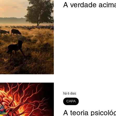
A verdade acim
há 6 dias
CAPA
A teoria psicoló