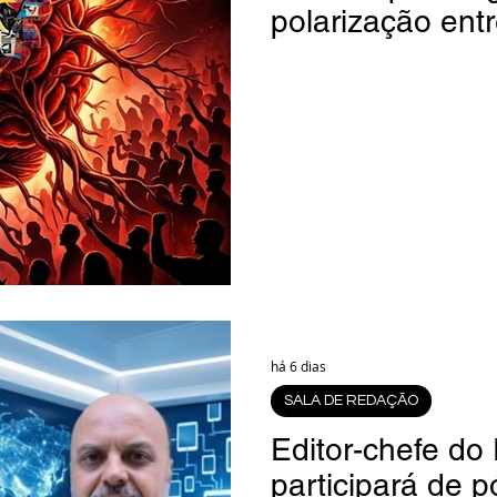
polarização entr
há 6 dias
SALA DE REDAÇÃO
Editor-chefe do 
participará de 