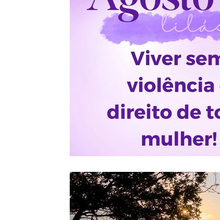
Coluna do Nolasco
Notas do Motta
Coluna André Ma
Tecnologia
Nacional
Internacional
Justiça
Vinhos com Bruxo
Eventos Climáticos
Bisbi Cristão
BisbiVer
Arquibancada