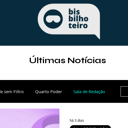
Últimas Notícias
e sem Filtro
Quarto Poder
Sala de Redação
e
Paraná
Política
Esportes
há 3 dias