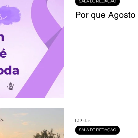
SALA DE REDAÇÃO
rsiglia
(Im)pertinências
Economia
Por que Agosto 
Fama-Celebridades
Coluna Beto Nabhan
Bisbi Diversidade
Bisbi Investigativo
há 3 dias
SALA DE REDAÇÃO