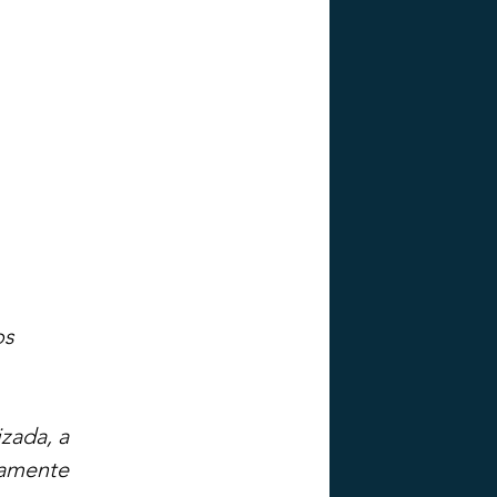
s 
zada, a 
iamente 