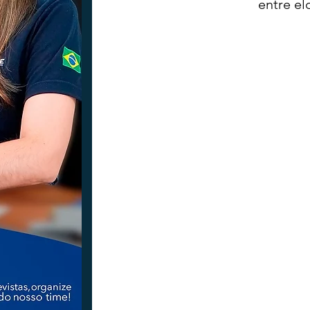
entre el
Tecnologia
Nacional
Intern
Coluna Beto Nabhan
Vinhos co
Bisbi Diversidade
Bisbi Investig