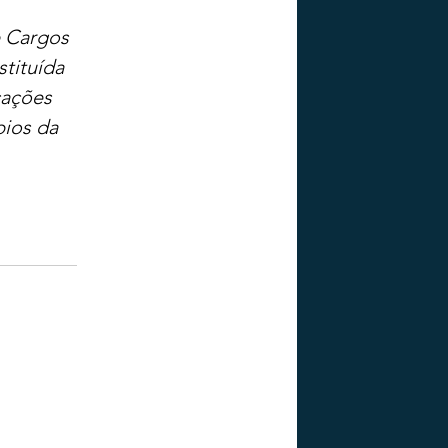
e Cargos 
tituída 
cações 
pios da 