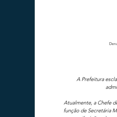
Denu
A Prefeitura escl
admi
Atualmente, a Chefe de
função de Secretária 