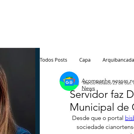
Todos Posts
Capa
Arquibancada
Acompanhe nossas no
Marcio Nolasco
23 de out.
Quarto Poder
Sala de Redação
News
Servidor faz 
Municipal de 
Destaque
Paraná
Política
Desde que o portal 
bis
sociedade cianortense
Notas do Motta
Coluna André M