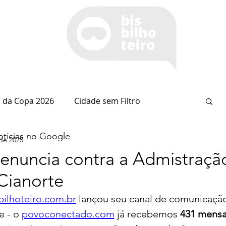
 da Copa 2026
Cidade sem Filtro
tícias no
Google
 de 2025
Espaço Itaipu
Notícia do Dia
Cianorte
Denuncia contra a Admistraçã
Cianorte
Esportes
Coluna do Nolasco
bilhoteiro.com.br
 lançou seu canal de comunicaçã
 - o 
povoconectado.com
 já recebemos 
431 mensa
arsiglia
(Im)pertinências
Economia