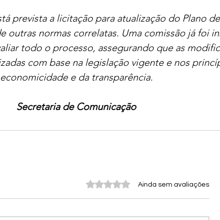
stá prevista a licitação para atualização do Plano d
 outras normas correlatas. Uma comissão já foi ins
aliar todo o processo, assegurando que as modifi
izadas com base na legislação vigente e nos princí
economicidade e da transparência.
Secretaria de Comunicação
Avaliado com 0 de 5 estrelas.
Ainda sem avaliações