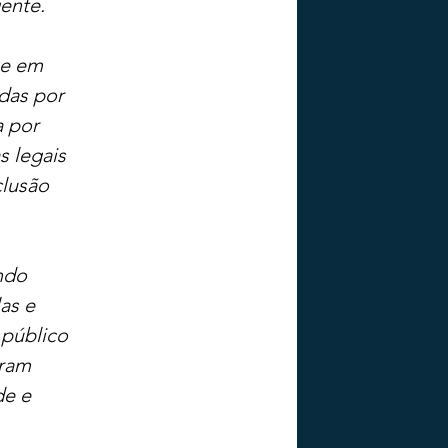
ente.
se em 
das por 
 por 
s legais 
lusão 
ndo 
as e 
 público 
ram 
e e 