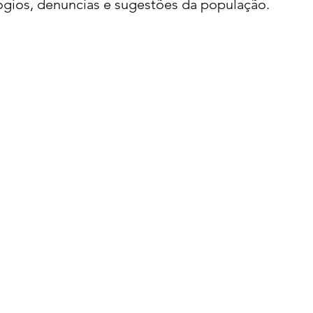
ogios, denuncias e sugestões da população.
acional
Justiça
Fama-Celebridades
m Bruxo
Eventos Climáticos
Bisbi Cristão
ativo
BisbiVer
Arquibancada