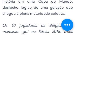
história em uma Copa do Mundo, 
desfecho lógico de uma geração que 
chegou à plena maturidade coletiva.
Os 10 jogadores da Bélgica que 
marcaram gol na Rússia 2018: Dries 
Mertens, Romelu Lukaku (4), Eden 
Hazard (2), Michy Batshuayi, Adnan 
Januzaj, Jan Vertonghen, Marouane 
Fellaini, Nacer Chadli, Kevin de Bruyne, 
Thomas Meunier.
rquibancada da Copa 2026
Capa
otícia do Dia