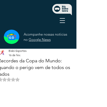
Acompanhe nossas notícias
no
Google News
Bisbi Esportes
16 de fev.
Recordes da Copa do Mundo:
quando o perigo vem de todos os
lados
Avaliado com NaN de 5 estrelas.