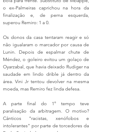
bola para frente. Substituto de Mbappé, 
o ex-Palmeiras caprichou na hora da 
finalização e, de perna esquerda, 
superou Remiro: 1 a 0.
Os donos da casa tentaram reagir e só 
não igualaram o marcador por causa de 
Lunin. Depois de espalmar chute de 
Méndez, o goleiro evitou um golaço de 
Oyarzabal, que havia deixado Rudiger na 
saudade em lindo drible já dentro da 
área. Vini Jr tentou devolver na mesma 
moeda, mas Remiro fez linda defesa.
A parte final do 1° tempo teve 
paralisação da arbitragem. O motivo? 
Cânticos "racistas, xenófobos e 
intolerantes" por parte de torcedores da 