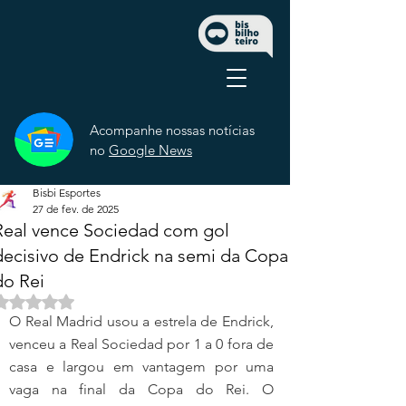
Acompanhe nossas notícias
no
Google News
Bisbi Esportes
27 de fev. de 2025
Real vence Sociedad com gol
decisivo de Endrick na semi da Copa
do Rei
Avaliado com NaN de 5 estrelas.
O Real Madrid usou a estrela de Endrick, 
venceu a Real Sociedad por 1 a 0 fora de 
casa e largou em vantagem por uma 
vaga na final da Copa do Rei. O 