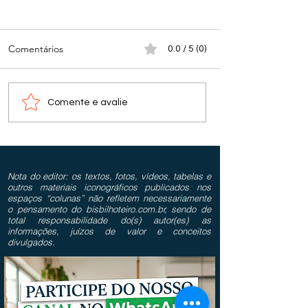
Comentários
0.0 / 5 (0)
Comente e avalie
Nota do editor: os textos, fotos, vídeos, tabelas e
outros materiais iconográficos publicados nos
espaços “colunas” não refletem necessariamente
o pensamento do bisbilhoteiro.com.br, sendo de
total responsabilidade do(s) autor(es) as
informações, juízos de valor e conceitos
divulgados.