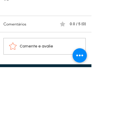
Comentários
0.0 / 5 (0)
Comente e avalie
Nota do editor: os textos, fotos, vídeos, tabelas e
outros materiais iconográficos publicados nos
espaços “colunas” não refletem necessariamente
o pensamento do bisbilhoteiro.com.br, sendo de
total responsabilidade do(s) autor(es) as
informações, juízos de valor e conceitos
divulgados.