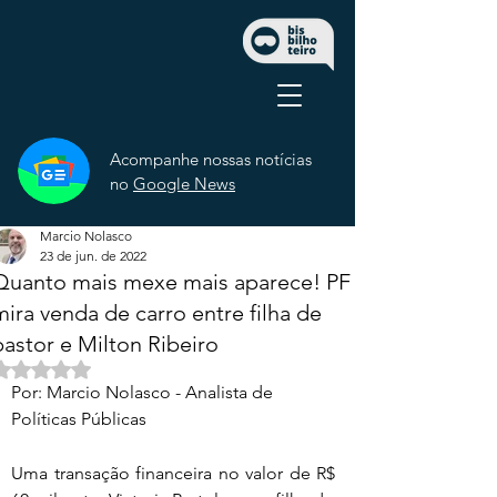
Acompanhe nossas notícias
no
Google News
Marcio Nolasco
23 de jun. de 2022
Quanto mais mexe mais aparece! PF
mira venda de carro entre filha de
pastor e Milton Ribeiro
Avaliado com NaN de 5 estrelas.
Por: Marcio Nolasco - Analista de 
Políticas Públicas
Uma transação financeira no valor de R$ 