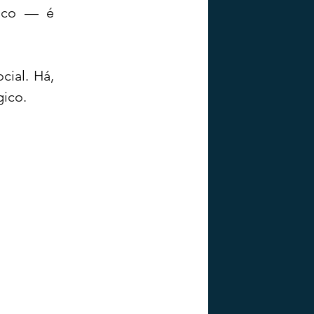
ico — é 
ial. Há, 
gico.