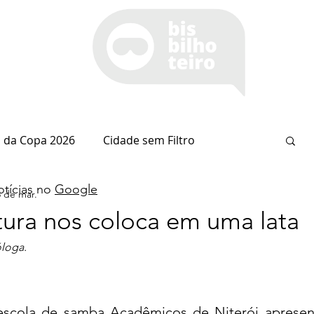
 da Copa 2026
Cidade sem Filtro
tícias no
Google
3 de mar.
Espaço Itaipu
Notícia do Dia
Cianorte
ura nos coloca em uma lata
loga. 
Esportes
Coluna do Nolasco
arsiglia
(Im)pertinências
Economia
 escola de samba Acadêmicos de Niterói apresen