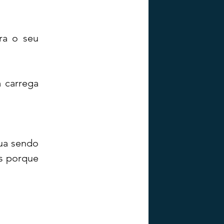
a o seu 
 carrega 
ua sendo 
s porque 