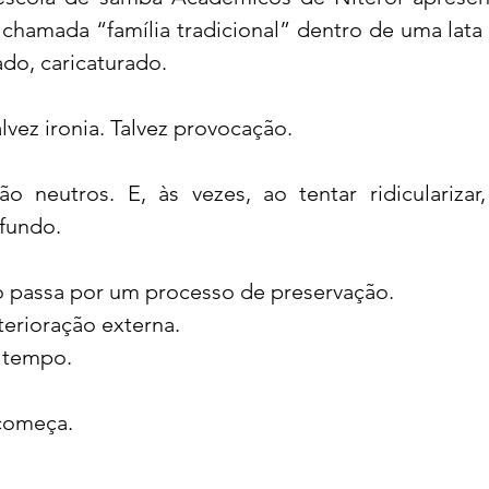
a chamada “família tradicional” dentro de uma lat
ado, caricaturado.
acional
Justiça
Fama-Celebridades
alvez ironia. Talvez provocação.
m Bruxo
Eventos Climáticos
Bisbi Cristão
 neutros. E, às vezes, ao tentar ridicularizar
fundo.
ativo
BisbiVer
Arquibancada
o passa por um processo de preservação.
terioração externa.
o tempo.
 começa.