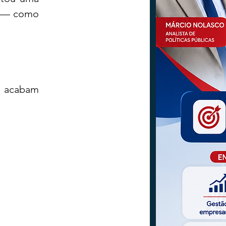
a — como 
, acabam 