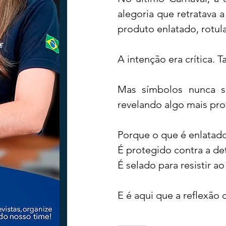
alegoria que retratava 
produto enlatado, rotul
Tecnologia
Nacional
Intern
A intenção era crítica. T
Coluna Beto Nabhan
Vinhos co
Mas símbolos nunca são
revelando algo mais pro
Bisbi Diversidade
Bisbi Investig
Porque o que é enlatad
É protegido contra a de
É selado para resistir a
E é aqui que a reflexão
⸻