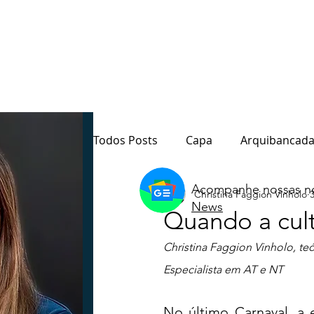
Todos Posts
Capa
Arquibancada
Acompanhe nossas no
Christina Faggion Vinholo
Quarto Poder
Sala de Redação
News
Quando a cult
Christina Faggion Vinholo, teó
Destaque
Paraná
Política
Especialista em AT e NT 
Notas do Motta
Coluna André M
No último Carnaval, a