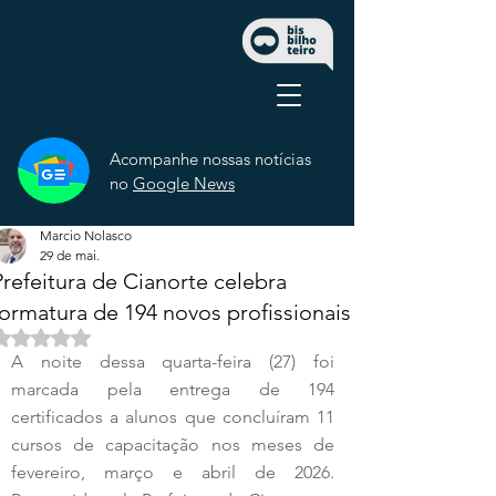
Acompanhe nossas notícias
no
Google News
Marcio Nolasco
29 de mai.
Prefeitura de Cianorte celebra
formatura de 194 novos profissionais
Avaliado com NaN de 5 estrelas.
A noite dessa quarta-feira (27) foi 
marcada pela entrega de 194 
certificados a alunos que concluíram 11 
cursos de capacitação nos meses de 
fevereiro, março e abril de 2026. 