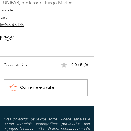
UNIPAR, professor Thiago Martins.
ianorte
Capa
otícia do Dia
Comentários
0.0 / 5 (0)
Comente e avalie
Nota do editor: os textos, fotos, vídeos, tabelas e
outros materiais iconográficos publicados nos
espaços “colunas” não refletem necessariamente