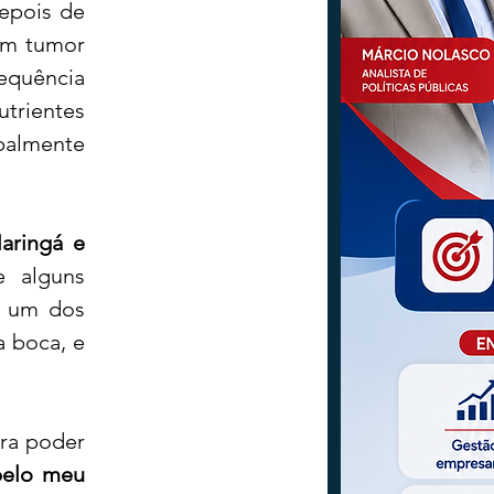
pois de 
um tumor 
quência 
rientes  
palmente 
ringá e 
alguns 
, um dos 
 boca, e 
Enfim, em 2025, recebo noticias de meus médicos que estava liberado para poder 
pelo meu 