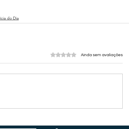
ícia do Dia
Avaliado com 0 de 5 estrelas.
Ainda sem avaliações