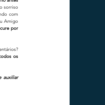
o sorriso 
ndo com 
u Amigo 
cure por 
ntários? 
todos os 
auxiliar 