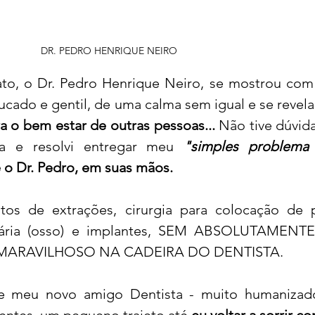
DR. PEDRO HENRIQUE NEIRO
to, o Dr. Pedro Henrique Neiro, se mostrou com
ucado e gentil, de uma calma sem igual e se revel
ra o bem estar de outras pessoas...
 Não tive dúvida
ada e resolvi entregar meu 
"simples problema d
e o Dr. Pedro, em suas mãos.
os de extrações, cirurgia para colocação de p
ntária (osso) e implantes, SEM ABSOLUTAMENTE
MARAVILHOSO NA CADEIRA DO DENTISTA. 
e meu novo amigo Dentista - muito humanizad
entes, um pequeno trajeto até 
eu voltar a sorrir c