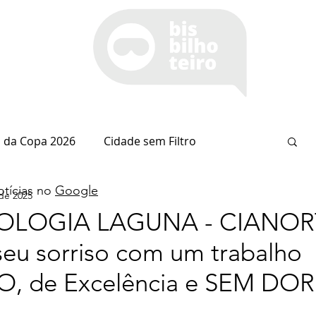
 da Copa 2026
Cidade sem Filtro
tícias no
Google
 de 2025
Espaço Itaipu
Notícia do Dia
Cianorte
LOGIA LAGUNA - CIANOR
 seu sorriso com um trabalho
Esportes
Coluna do Nolasco
 de Excelência e SEM DOR
arsiglia
(Im)pertinências
Economia