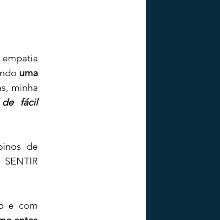
 empatia 
ando 
uma 
s, minha 
e fácil 
inos de 
 SENTIR 
o e com 
omo antes 