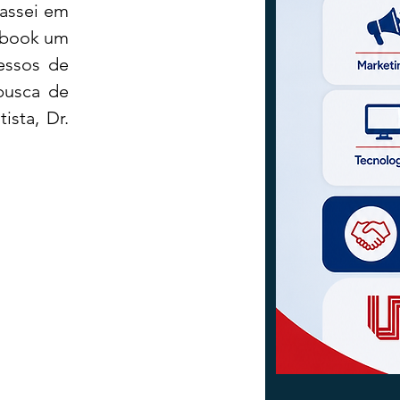
assei em 
5 clinicas em Cianorte, e na quinta busca, encontrei na sua pagina de Facebook um 
ssos de 
busca de 
sta, Dr. 