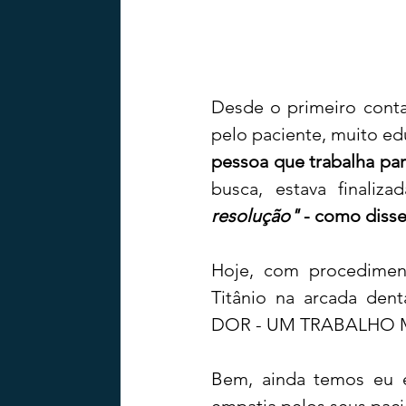
Desde o primeiro conta
pelo paciente, muito ed
pessoa que
trabalha pa
busca, estava finaliz
resolução"
 - como diss
Hoje, com procediment
Titânio na arcada de
DOR - UM TRABALHO 
Bem, ainda temos eu 
empatia pelos seus paci