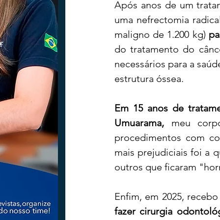
Após anos de um tratam
uma nefrectomia radica
maligno de 1.200 kg) 
pa
Tecnologia
Nacional
Intern
do tratamento do câncer
necessários para a saú
Coluna Beto Nabhan
Vinhos co
estrutura óssea.
Em 15 anos de tratam
Bisbi Diversidade
Bisbi Investig
Umuarama,
 meu corpo
procedimentos com co
mais prejudiciais foi a
outros que ficaram "horr
fazer cirurgia odontol