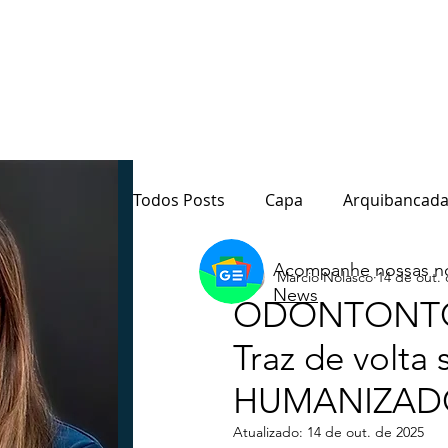
Todos Posts
Capa
Arquibancada
Acompanhe nossas no
Marcio Nolasco
14 de out.
Quarto Poder
Sala de Redação
News
ODONTONTO
Traz de volta
Destaque
Paraná
Política
HUMANIZADO,
Atualizado:
14 de out. de 2025
Notas do Motta
Coluna André M