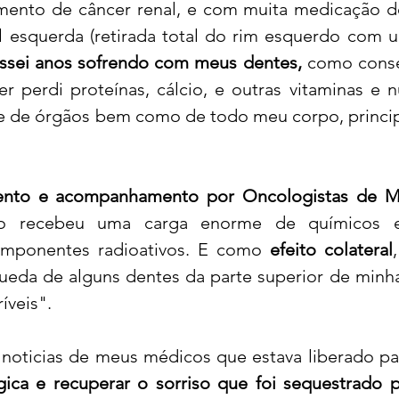
ento de câncer renal, e com muita medicação de
l esquerda (retirada total do rim esquerdo com 
ssei anos sofrendo com meus dentes,
 como conse
acional
Justiça
Fama-Celebridades
 perdi proteínas, cálcio, e outras vitaminas e nut
de de órgãos bem como de todo meu corpo, princi
m Bruxo
Eventos Climáticos
Bisbi Cristão
ento e acompanhamento por Oncologistas de Ma
ativo
BisbiVer
Arquibancada
 recebeu uma carga enorme de químicos e 
mponentes radioativos. E como 
efeito colateral
 queda de alguns dentes da parte superior de minha
íveis".
ógica e recuperar o sorriso que foi sequestrado 