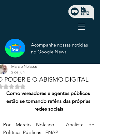
Acompanhe nossas notícias
no
Google News
Marcio Nolasco
2 de jun.
O PODER E O ABISMO DIGITAL
Avaliado com NaN de 5 estrelas.
Como vereadores e agentes públicos 
estão se tornando reféns das próprias 
redes sociais
Por Marcio Nolasco - Analista de 
Políticas Públicas - ENAP