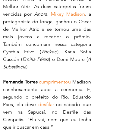
Melhor Atriz. As duas categorias foram 
vencidas por 
Anora
. 
Mikey Madison
, a 
protagonista do longa, ganhou o Oscar 
de Melhor Atriz e se tornou uma das 
mais jovens a receber o prêmio. 
Também concorriam nessa categoria 
Cynthia Erivo (
Wicked
), Karla Sofía 
Gascón (
Emilia Pérez
) e Demi Moore (
A 
Substância
).
Fernanda Torres
cumprimentou
 Madison 
carinhosamente após a cerimônia. E, 
segundo o prefeito do Rio, Eduardo 
Paes, ela deve 
desfilar
 no sábado que 
vem na Sapucaí, no Desfile das 
Campeãs. “Ela vai, nem que eu tenha 
que ir buscar em casa.” 