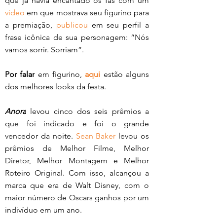
que já havia encantado os fãs com um 
vídeo
 em que mostrava seu figurino para 
a premiação, 
publicou
 em seu perfil a 
frase icônica de sua personagem: “Nós 
vamos sorrir. Sorriam”.
Por falar
 em figurino, 
aqui
estão alguns 
dos melhores looks da festa. 
Anora
 levou cinco dos seis prêmios a 
que foi indicado e foi o grande 
vencedor da noite. 
Sean Baker
 levou os 
prêmios de Melhor Filme, Melhor 
Diretor, Melhor Montagem e Melhor 
Roteiro Original. Com isso, alcançou a 
marca que era de Walt Disney, com o 
maior número de Oscars ganhos por um 
indivíduo em um ano.