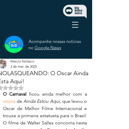
Acompanhe nossas notícias
no
Google News
Marcio Nolasco
3 de mar. de 2025
NOLASQUEANDO: O Oscar Ainda
Esta Aqui!
Avaliado com NaN de 5 estrelas.
O Carnaval
 ficou ainda melhor com a 
vitória
 de
 Ainda Estou Aqui, 
que levou o 
Oscar de Melhor Filme Internacional e 
trouxe a primeira estatueta para o Brasil. 
O filme de Walter Salles concorria nesta 