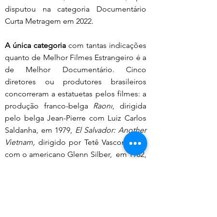
disputou na categoria Documentário 
Curta Metragem em 2022.
A única categoria
 com tantas indicações 
quanto de Melhor Filmes Estrangeiro é a 
de Melhor Documentário. Cinco 
diretores ou produtores brasileiros 
concorreram a estatuetas pelos filmes: a 
produção franco-belga 
Raoni
, dirigida 
pelo belga Jean-Pierre com Luiz Carlos 
Saldanha, em 1979, 
El Salvador: Another 
Vietnam,
 dirigido por Tetê Vasconcellos 
com o americano Glenn Silber,  em 1982, 
Lixo Extraordinário
, coprodução do 
Brasil e Reino Unido dirigida pela 
inglesa Lucy Walker, em 2011, 
O Sal da 
Terra, 
de Luciano Salgado sobre seu pai, 
Sebastião Salgado, em 2015, e 