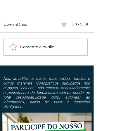
Comentários
0.0 / 5 (0)
Comente e avalie
Nota do editor: os textos, fotos, vídeos, tabelas e
outros materiais iconográficos publicados nos
espaços “colunas” não refletem necessariamente
o pensamento do bisbilhoteiro.com.br, sendo de
total responsabilidade do(s) autor(es) as
informações, juízos de valor e conceitos
divulgados.