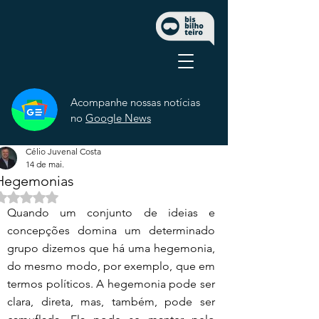
Acompanhe nossas notícias
no
Google News
Célio Juvenal Costa
14 de mai.
Hegemonias
Avaliado com NaN de 5 estrelas.
Quando um conjunto de ideias e 
concepções domina um determinado 
grupo dizemos que há uma hegemonia, 
do mesmo modo, por exemplo, que em 
termos políticos. A hegemonia pode ser 
clara, direta, mas, também, pode ser 