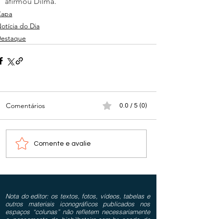
afirmou Dilma.
Capa
otícia do Dia
estaque
Comentários
0.0 / 5 (0)
Comente e avalie
Nota do editor: os textos, fotos, vídeos, tabelas e
outros materiais iconográficos publicados nos
espaços “colunas” não refletem necessariamente