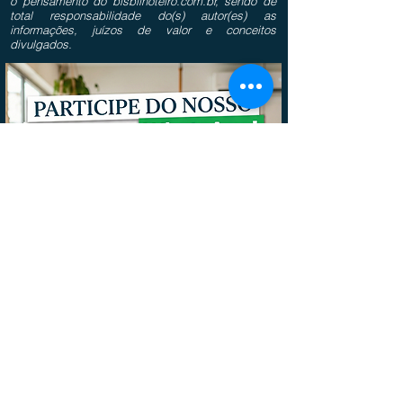
o pensamento do bisbilhoteiro.com.br, sendo de
total responsabilidade do(s) autor(es) as
informações, juízos de valor e conceitos
divulgados.