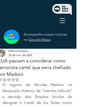
Acompanhe nossas notícias
no
Google News
Marcio Nolasco
25 de nov. de 2025
EUA passam a considerar como
terrorista cartel que seria chefiado
por Maduro
Avaliado com NaN de 5 estrelas.
O regime de Nicolás Maduro na 
Venezuela chamou de "mentira ridícula" 
a decisão dos Estados Unidos de 
designar o Cartel de los Soles como 