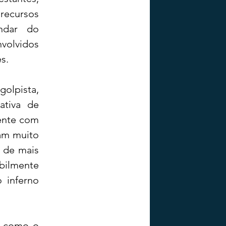
recursos 
ndar do 
volvidos 
s.
lpista, 
tiva de 
nte com 
am muito 
 de mais 
ilmente 
inferno 
, como o 