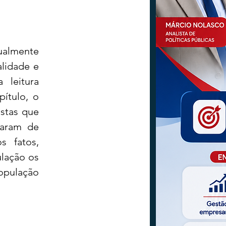
ualmente 
lidade e 
leitura 
tulo, o 
stas que 
aram de 
 fatos, 
lação os 
opulação 