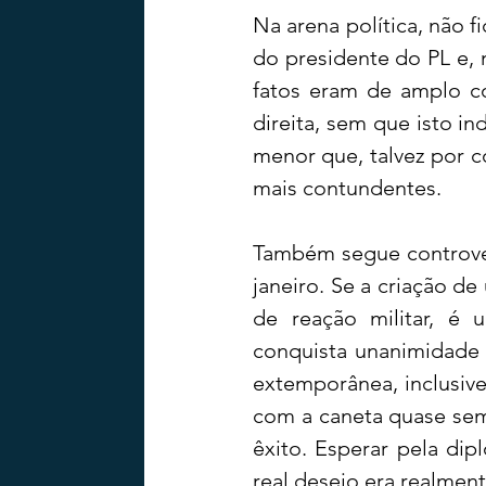
Na arena política, não f
do presidente do PL e, n
fatos eram de amplo co
direita, sem que isto in
menor que, talvez por co
mais contundentes.
Também segue controver
janeiro. Se a criação d
de reação militar, é 
conquista unanimidade 
extemporânea, inclusiv
com a caneta quase sem t
êxito. Esperar pela dip
real desejo era realmen