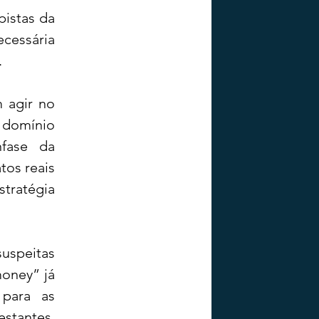
istas da 
essária 
.
 agir no 
domínio 
ase da 
os reais 
tratégia 
uspeitas 
oney” já 
para as 
stantes, 