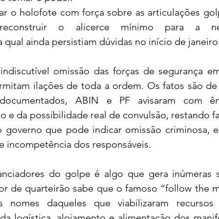
ar o holofote com força sobre as articulações golp
 reconstruir o alicerce mínimo para a nec
 qual ainda persistiam dúvidas no início de janeiro
 indiscutível omissão das forças de segurança em
itam ilações de toda a ordem. Os fatos são de 
 documentados, ABIN e PF avisaram com ênf
 e da possibilidade real de convulsão, restando fat
do governo que pode indicar omissão criminosa, es
e incompetência dos responsáveis. 
nanciadores do golpe é algo que gera inúmeras s
or de quarteirão sabe que o famoso “follow the m
os nomes daqueles que viabilizaram recursos 
a logística, alojamento e alimentação dos manife