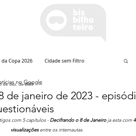
 da Copa 2026
Cidade sem Filtro
tícias no
Google
3 de dez. de 2025
Espaço Itaipu
Notícia do Dia
Cianorte
 de janeiro de 2023 - episódi
uestionáveis
Esportes
Coluna do Nolasco
tigos com 5 capítulos - 
Decifrando o 8 de Janeiro
 ja esta com
 
visualizações
 entre os internautas.
arsiglia
(Im)pertinências
Economia