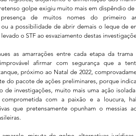
etenso golpe exigiu muito mais em dispêndio de 
 a presença de muitos nomes do primeiro a
 ou a possibilidade de abrir demais o leque de en
a levado o STF ao esvaziamento destas investigaçõe
es as amarrações entre cada etapa da trama go
improvável afirmar com segurança que a tenta
tanque, próximo ao Natal de 2022, comprovadame
arte do pacote de ações preliminares, porque indic
io de investigações, muito mais uma ação isolada
comprometida com a paixão e a loucura, hab
ativas que pretensamente opunham o messias ao 
ileiras.
amarelo, minuta do golpe, alternativas jurídicas