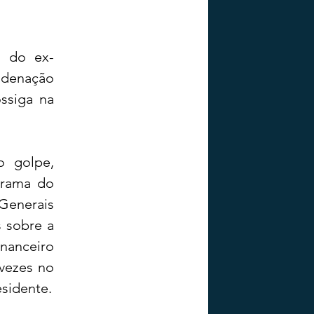
a do ex-
ndenação 
ssiga na 
 golpe, 
rama do 
Generais 
 sobre a 
nanceiro 
vezes no 
Palácio do Planalto, fato que, por si só, já compromete a posição do ex-presidente. 