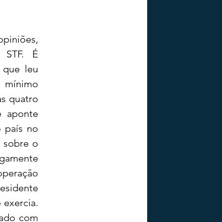
piniões, 
STF. É 
que leu 
 mínimo 
s quatro 
 aponte 
 país no 
 sobre o 
agamente 
operação 
esidente 
exercia. 
çado com 