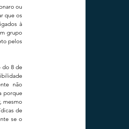
onaro ou 
r que os 
gados à 
um grupo 
to pelos 
 do 8 de 
bilidade 
nte não 
a porque 
r, mesmo 
dicas de 
nte se o 