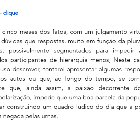
- clique
acional
Justiça
Fama-Celebridades
e cinco meses dos fatos, com um julgamento virt
 dúvidas que respostas, muito em função da plura
m Bruxo
Eventos Climáticos
Bisbi Cristão
s, possivelmente segmentados para impedir a 
 participantes de hierarquia menos, Neste capí
uso descrever, tentarei apresentar algumas respo
ativo
BisbiVer
Arquibancada
dos autos ou que, ao longo do tempo, se torn
te que, ainda assim, a paixão decorrente dos
polarização, impede que uma boa parcela da popu
nuar construindo um quadro lúdico do dia que a p
ça negada pelas urnas.