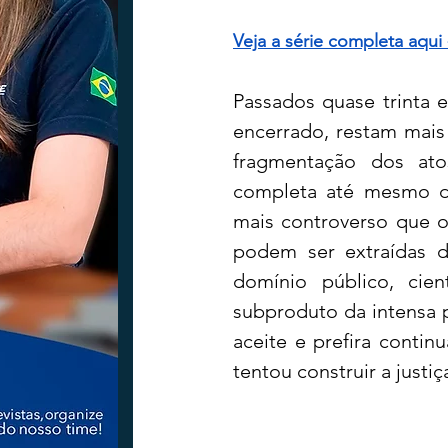
Veja a série completa aqui 
Tecnologia
Nacional
Intern
Passados quase trinta 
encerrado, restam mais
Coluna Beto Nabhan
Vinhos co
fragmentação dos ato
completa até mesmo dos
mais controverso que o
Bisbi Diversidade
Bisbi Investig
podem ser extraídas 
domínio público, cien
subproduto da intensa 
aceite e prefira conti
tentou construir a justi