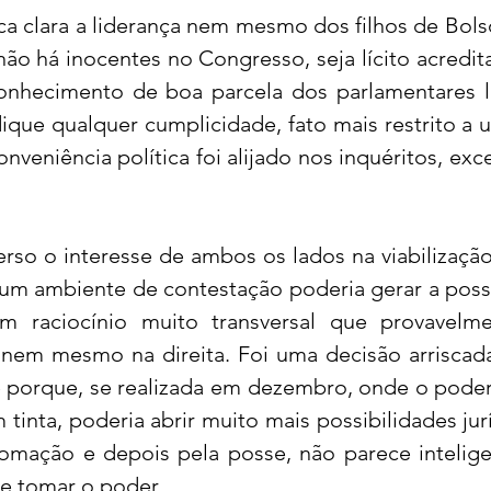
ica clara a liderança nem mesmo dos filhos de Bols
ão há inocentes no Congresso, seja lícito acredita
nhecimento de boa parcela dos parlamentares li
dique qualquer cumplicidade, fato mais restrito a 
nveniência política foi alijado nos inquéritos, exce
so o interesse de ambos os lados na viabilização
e um ambiente de contestação poderia gerar a possi
um raciocínio muito transversal que provavelme
nem mesmo na direita. Foi uma decisão arriscad
e porque, se realizada em dezembro, onde o pode
inta, poderia abrir muito mais possibilidades jurí
lomação e depois pela posse, não parece intelige
te tomar o poder.