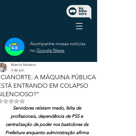
Acompanhe nossas notícias
no
Google News
Marcio Nolasco
3 de jun.
“CIANORTE: A MÁQUINA PÚBLICA
ESTÁ ENTRANDO EM COLAPSO
SILENCIOSO?”
Avaliado com NaN de 5 estrelas.
Servidores relatam medo, falta de 
profissionais, dependência de PSS e 
centralização de poder nos bastidores da 
Prefeitura enquanto administração afirma 