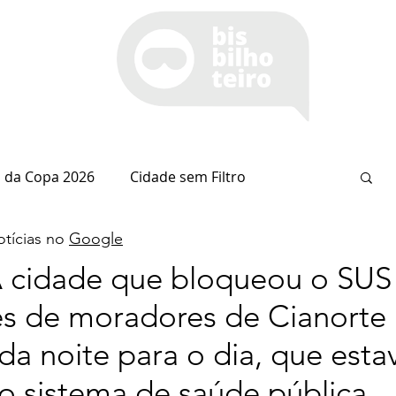
 da Copa 2026
Cidade sem Filtro
tícias no
Google
Espaço Itaipu
Notícia do Dia
Cianorte
cidade que bloqueou o SUS 
s de moradores de Cianorte
Esportes
Coluna do Nolasco
da noite para o dia, que est
o sistema de saúde pública
arsiglia
(Im)pertinências
Economia