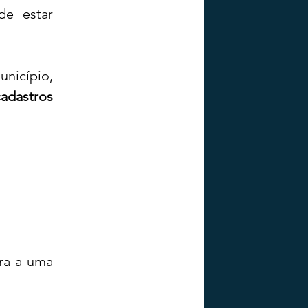
e estar 
De acordo com informações obtidas em unidades básicas do município, 
adastros 
ra a uma 