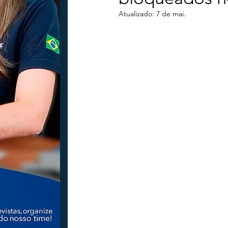
Atualizado:
7 de mai.
Tecnologia
Nacional
Intern
Coluna Beto Nabhan
Vinhos co
Bisbi Diversidade
Bisbi Investig