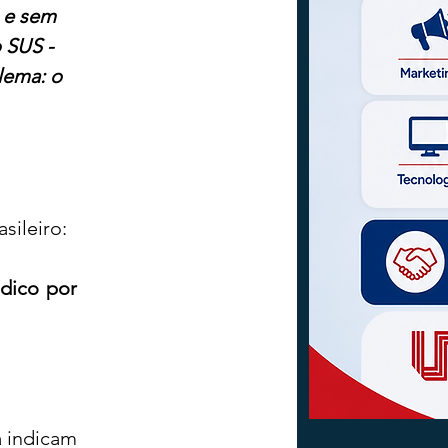
 e sem 
 SUS - 
lema: o 
ileiro: 
ico por 
 indicam 