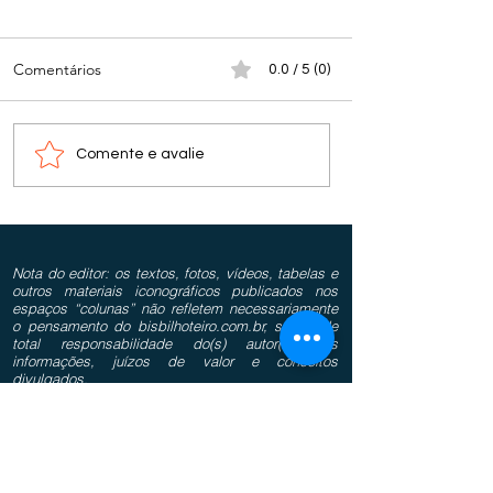
Comentários
0.0 / 5 (0)
Comente e avalie
Nota do editor: os textos, fotos, vídeos, tabelas e
outros materiais iconográficos publicados nos
espaços “colunas” não refletem necessariamente
o pensamento do bisbilhoteiro.com.br, sendo de
total responsabilidade do(s) autor(es) as
informações, juízos de valor e conceitos
divulgados.