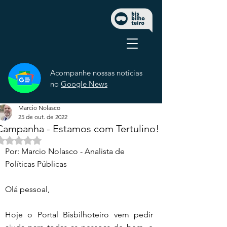
Acompanhe nossas notícias
no
Google News
Marcio Nolasco
25 de out. de 2022
Campanha - Estamos com Tertulino!
Avaliado com NaN de 5 estrelas.
Por: Marcio Nolasco - Analista de 
Políticas Públicas
Olá pessoal,
Hoje o Portal Bisbilhoteiro vem pedir 