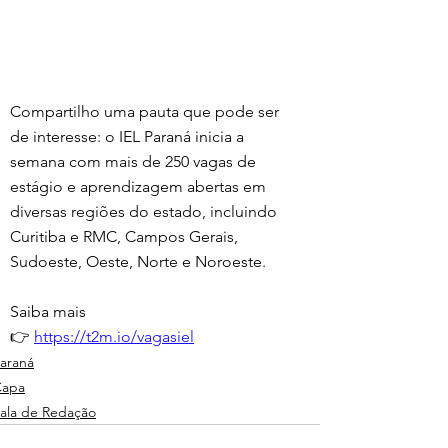
Compartilho uma pauta que pode ser 
de interesse: o IEL Paraná inicia a 
semana com mais de 250 vagas de 
estágio e aprendizagem abertas em 
diversas regiões do estado, incluindo 
Curitiba e RMC, Campos Gerais, 
Sudoeste, Oeste, Norte e Noroeste.
Saiba mais
👉 
https://t2m.io/vagasiel
araná
Capa
ala de Redação