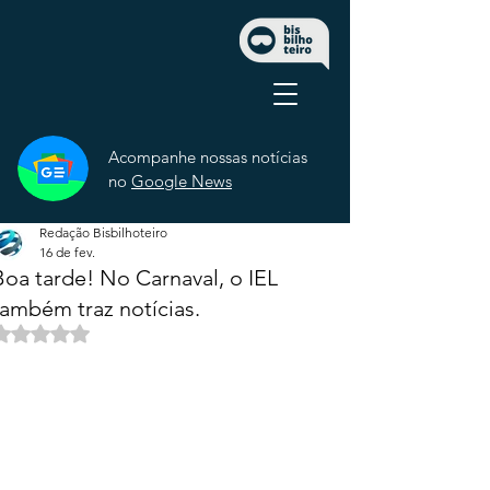
Acompanhe nossas notícias
no
Google News
Redação Bisbilhoteiro
16 de fev.
Boa tarde! No Carnaval, o IEL
também traz notícias.
Avaliado com NaN de 5 estrelas.