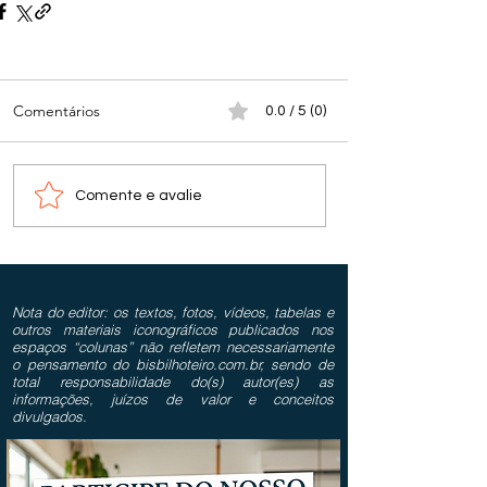
Comentários
0.0 / 5 (0)
Comente e avalie
Nota do editor: os textos, fotos, vídeos, tabelas e
outros materiais iconográficos publicados nos
espaços “colunas” não refletem necessariamente
o pensamento do bisbilhoteiro.com.br, sendo de
total responsabilidade do(s) autor(es) as
informações, juízos de valor e conceitos
divulgados.