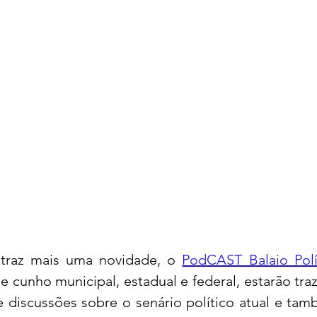
acional
Justiça
Fama-Celebridades
m Bruxo
Eventos Climáticos
Bisbi Cristão
ativo
BisbiVer
Arquibancada
, traz mais uma novidade, o 
PodCAST Balaio Polí
 cunho municipal, estadual e federal, estarão traz
e discussões sobre o senário político atual e tam