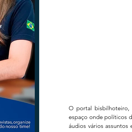
Tecnologia
Nacional
Intern
Coluna Beto Nabhan
Vinhos co
Bisbi Diversidade
Bisbi Investig
O portal bisbilhoteiro
espaço onde políticos de
áudios vários assuntos 