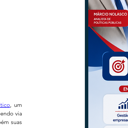
tico
, um 
endo via 
bém suas 