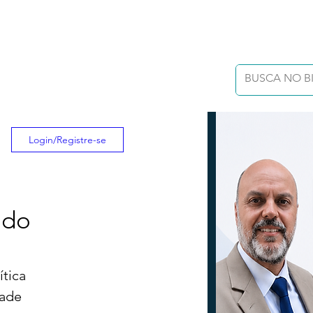
Login/Registre-se
 do
ítica 
dade