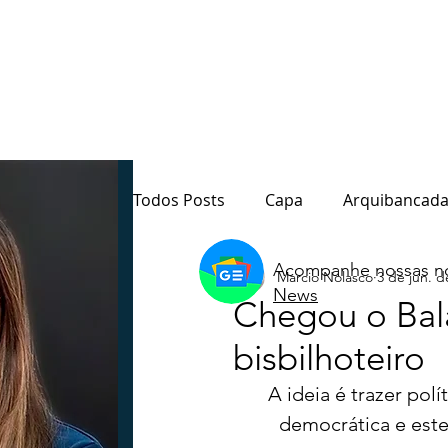
Todos Posts
Capa
Arquibancada
Acompanhe nossas no
Marcio Nolasco
3 de jun. d
Quarto Poder
Sala de Redação
News
Chegou o Bal
bisbilhoteiro
Destaque
Paraná
Política
A ideia é trazer polí
democrática e est
Notas do Motta
Coluna André M