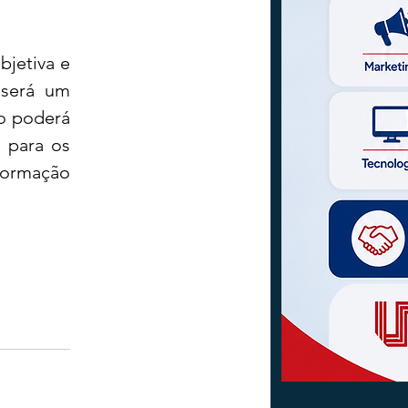
jetiva e 
será um 
o poderá 
 para os 
formação 