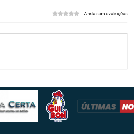
Avaliado com 0 de 5 estrelas.
Ainda sem avaliações