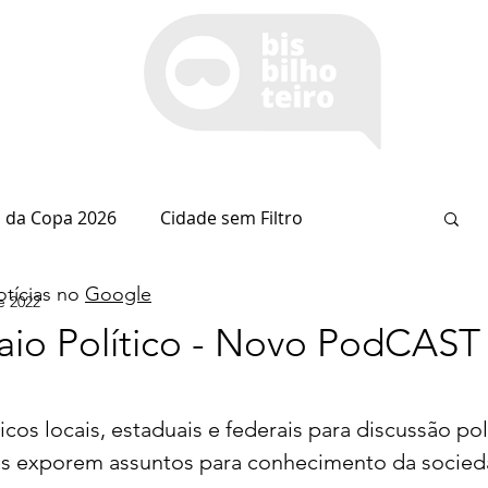
 da Copa 2026
Cidade sem Filtro
tícias no
Google
e 2022
Espaço Itaipu
Notícia do Dia
Cianorte
aio Político - Novo PodCAST
Esportes
Coluna do Nolasco
ticos locais, estaduais e federais para discussão pol
es exporem assuntos para conhecimento da socie
arsiglia
(Im)pertinências
Economia