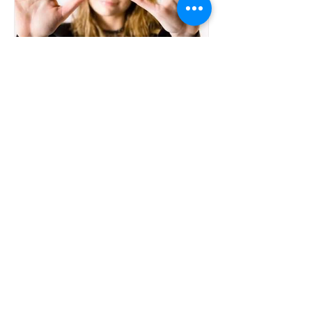
Saber dizer não é um sinal
de virtude.
Para muitos de nós, a afirmação de um
"sim" está mais presente no dia a dia
devido ao receio pelo desconforto, ao
medo em desagradar, de...