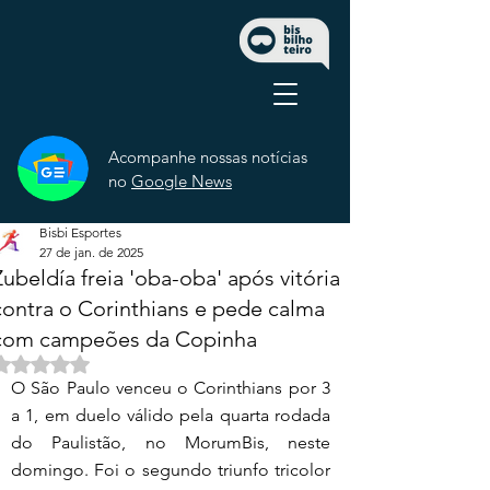
Acompanhe nossas notícias
no
Google News
Bisbi Esportes
27 de jan. de 2025
Zubeldía freia 'oba-oba' após vitória
contra o Corinthians e pede calma
com campeões da Copinha
Avaliado com NaN de 5 estrelas.
O São Paulo venceu o Corinthians por 3 
a 1, em duelo válido pela quarta rodada 
do Paulistão, no MorumBis, neste 
domingo. Foi o segundo triunfo tricolor 