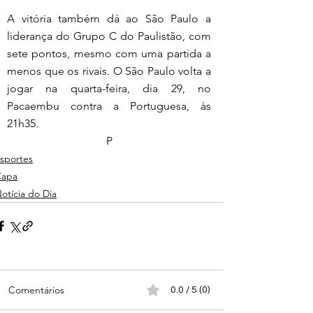
A vitória também dá ao São Paulo a 
liderança do Grupo C do Paulistão, com 
sete pontos, mesmo com uma partida a 
menos que os rivais. O São Paulo volta a 
jogar na quarta-feira, dia 29, no 
Pacaembu contra a Portuguesa, às 
21h35.
P
sportes
Capa
otícia do Dia
Comentários
0.0 / 5 (0)