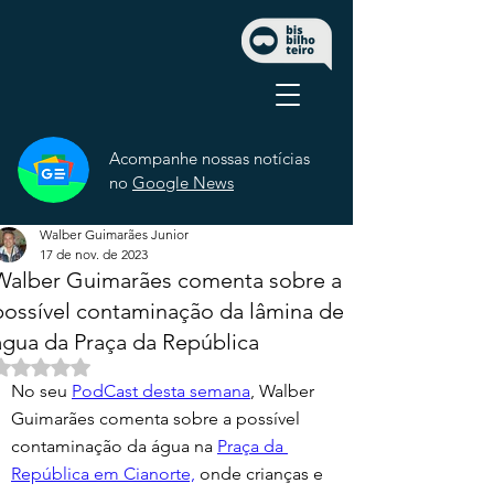
Acompanhe nossas notícias
no
Google News
Walber Guimarães Junior
17 de nov. de 2023
Walber Guimarães comenta sobre a
possível contaminação da lâmina de
água da Praça da República
Avaliado com NaN de 5 estrelas.
No seu 
PodCast desta semana
, Walber 
Guimarães comenta sobre a possível 
contaminação da água na 
Praça da 
República em Cianorte,
 onde crianças e 