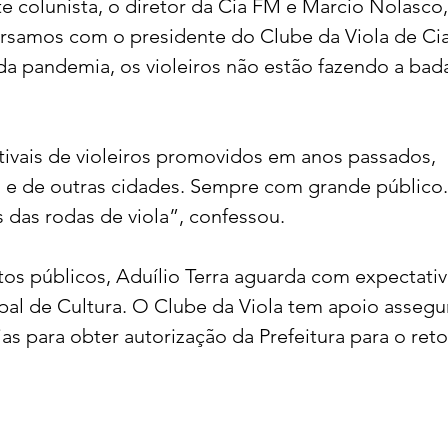
e colunista, o diretor da Cia FM e Marcio Nolasco,
ersamos com o presidente do Clube da Viola de Cia
 da pandemia, os violeiros não estão fazendo a bad
acional
Justiça
Fama-Celebridades
m Bruxo
Eventos Climáticos
Bisbi Cristão
tivais de violeiros promovidos em anos passados, 
is e de outras cidades. Sempre com grande público.
das rodas de viola”, confessou. 
ativo
BisbiVer
Arquibancada
os públicos, Aduílio Terra aguarda com expectativa
pal de Cultura. O Clube da Viola tem apoio assegu
as para obter autorização da Prefeitura para o ret
 