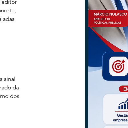
 editor 
norte, 
aladas 
 
 sinal 
rado da 
orno dos 