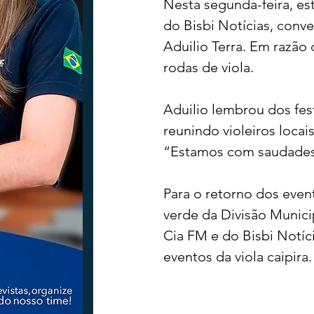
Nesta segunda-feira, est
do Bisbi Notícias, conv
Aduilio Terra. Em razão
Tecnologia
Nacional
Intern
rodas de viola.
Coluna Beto Nabhan
Vinhos co
Aduilio lembrou dos fes
reunindo violeiros loca
“Estamos com saudades 
Bisbi Diversidade
Bisbi Investig
Para o retorno dos event
verde da Divisão Munici
Cia FM e do Bisbi Notíci
eventos da viola caipira.