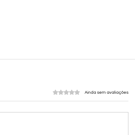
Avaliado com 0 de 5 estrelas.
Ainda sem avaliações