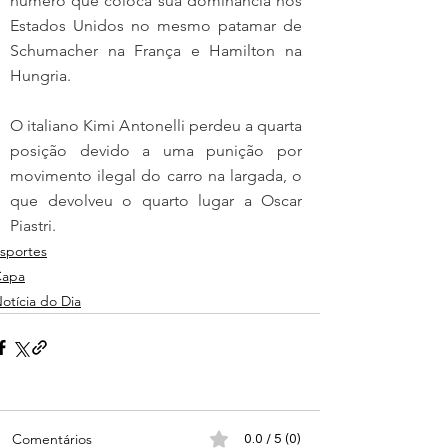
número que coloca sua dominância nos 
Estados Unidos no mesmo patamar de 
Schumacher na França e Hamilton na 
Hungria.
O italiano Kimi Antonelli perdeu a quarta 
posição devido a uma punição por 
movimento ilegal do carro na largada, o 
que devolveu o quarto lugar a Oscar 
Piastri.
sportes
Capa
otícia do Dia
Comentários
0.0 / 5 (0)