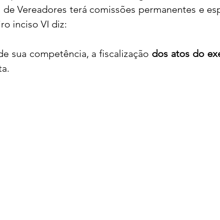
de Vereadores terá comissões permanentes e espec
o inciso VI diz: 
acional
Justiça
Fama-Celebridades
de sua competência, a fiscalização 
dos atos do ex
ta.
m Bruxo
Eventos Climáticos
Bisbi Cristão
ativo
BisbiVer
Arquibancada