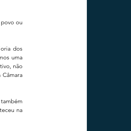
 povo ou 
ria dos 
emos uma 
ivo, não 
a Câmara 
e também 
teceu na 