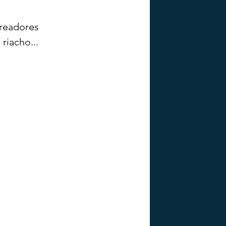
eadores 
riacho...