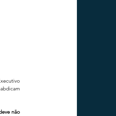
ecutivo 
 abdicam 
eve não 