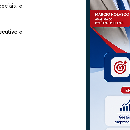
iais, e  
ecutivo
 e 