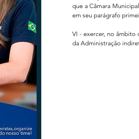
que a Câmara Municipal 
em seu parágrafo primeir
Tecnologia
Nacional
Intern
VI - exercer, no âmbito 
da Administração indire
Coluna Beto Nabhan
Vinhos co
Bisbi Diversidade
Bisbi Investig