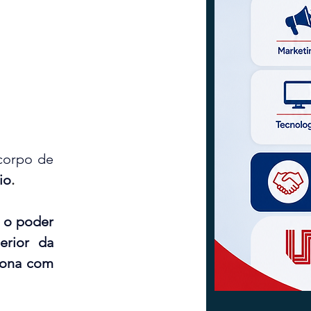
corpo de 
io
.
o poder 
rior da 
iona com 