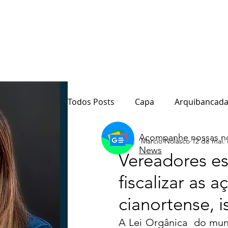
Todos Posts
Capa
Arquibancada
Acompanhe nossas no
Marcio Nolasco
12 de mai.
Quarto Poder
Sala de Redação
News
Vereadores es
fiscalizar as 
Destaque
Paraná
Política
cianortense, i
A Lei Orgânica  do mun
Notas do Motta
Coluna André M