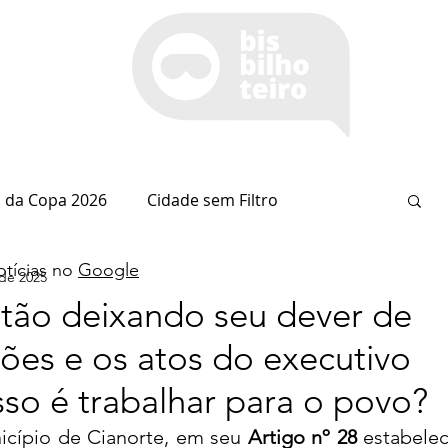
 da Copa 2026
Cidade sem Filtro
tícias no
Google
 de 2025
Espaço Itaipu
Notícia do Dia
Cianorte
tão deixando seu dever de
ações e os atos do executivo
Esportes
Coluna do Nolasco
sso é trabalhar para o povo?
icípio de Cianorte, em seu 
Artigo nº 28
 estabelec
arsiglia
(Im)pertinências
Economia