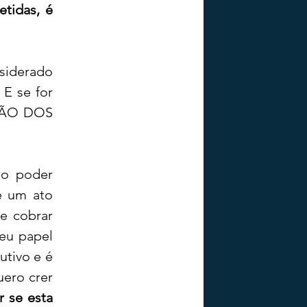
tidas, é 
iderado 
E se for 
ÇÃO DOS 
o poder 
 um ato 
 cobrar 
eu papel 
tivo e é 
ero crer 
 se esta 