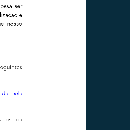
ssa ser 
ização e 
ue nosso 
guintes 
ada pela 
s os da 