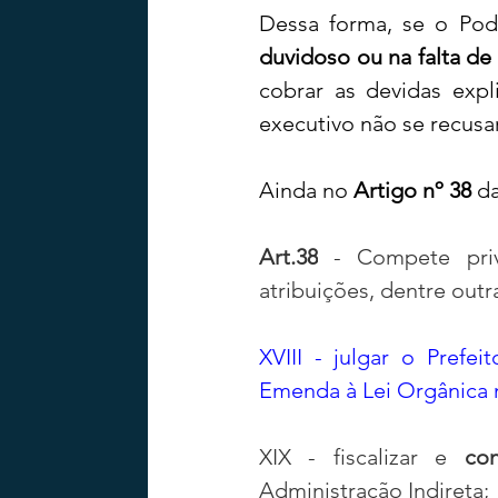
Dessa forma, se o Pod
duvidoso ou na falta de 
cobrar as devidas expl
executivo não se recusa
Ainda no
 Artigo nº 38
 d
Art.38
 - Compete priv
atribuições, dentre outr
XVIII - julgar o Prefe
Emenda à Lei Orgânica 
XIX - fiscalizar e 
co
Administração Indireta;