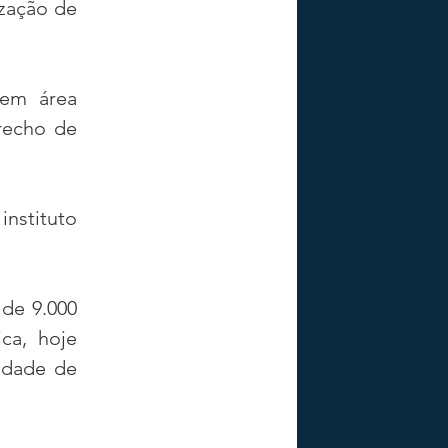
zação de 
em área 
recho de 
nstituto 
de 9.000 
ca, hoje 
idade de 