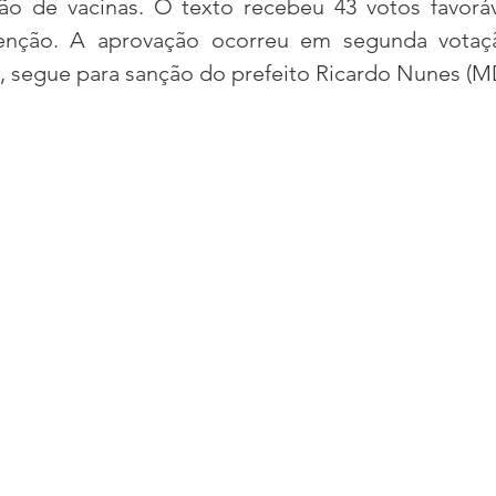
ão de vacinas. O texto recebeu 43 votos favoráve
enção. A aprovação ocorreu em segunda votaçã
ra, segue para sanção do prefeito Ricardo Nunes (M
acional
Justiça
Fama-Celebridades
m Bruxo
Eventos Climáticos
Bisbi Cristão
ativo
BisbiVer
Arquibancada