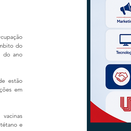
Ocupação 
mbito do 
m do ano 
e estão 
uções em 
vacinas 
tétano e 