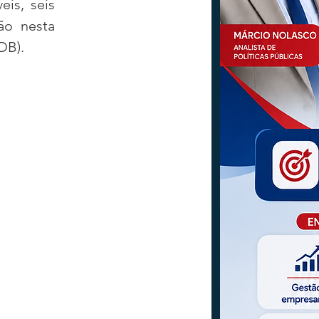
is, seis 
o nesta 
DB).