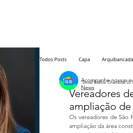
Todos Posts
Capa
Arquibancada
Acompanhe nossas no
Sinval Bastos Chamblas
22 
Quarto Poder
Sala de Redação
News
Vereadores d
ampliação de 
Destaque
Paraná
Política
Os vereadores de São Pa
ampliação da área constr
Notas do Motta
Coluna André M