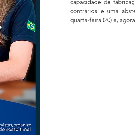
capacidade de fabricaç
contrários e uma abst
quarta-feira (20) e, ago
Tecnologia
Nacional
Intern
Coluna Beto Nabhan
Vinhos co
Bisbi Diversidade
Bisbi Investig