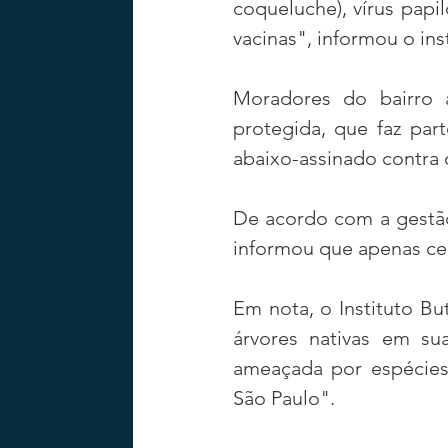
coqueluche), vírus papi
vacinas", informou o inst
Moradores do bairro 
protegida, que faz par
abaixo-assinado contra 
De acordo com a gestão 
informou que apenas cer
Em nota, o Instituto But
árvores nativas em sua
ameaçada por espécies 
São Paulo".