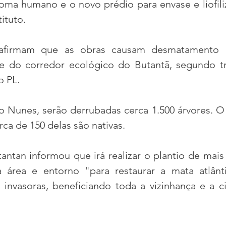
loma humano e o novo prédio para envase e liofili
ituto.
afirmam que as obras causam desmatamento 
te do corredor ecológico do Butantã, segundo t
o PL.
Nunes, serão derrubadas cerca 1.500 árvores. O i
ca de 150 delas são nativas.
antan informou que irá realizar o plantio de mais 
 área e entorno "para restaurar a mata atlânti
invasoras, beneficiando toda a vizinhança e a c