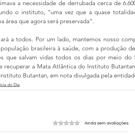
timava a necessidade de derrubada cerca de 6.600
undo o instituto, "uma vez que a quase totalida
a área que agora será preservada".
iará a todos. Por um lado, mantemos nosso comp
população brasileira à saúde, com a produção de 
s que salvam vidas todos os dias por meio do S
 recuperar a Mata Atlântica do Instituto Butantan"
 Instituto Butantan, em nota divulgada pela entidad
ícia do Dia
Avaliado com 0 de 5 estrelas.
Ainda sem avaliações