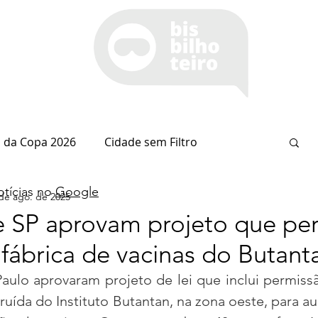
 da Copa 2026
Cidade sem Filtro
tícias no
Google
de ago. de 2025
Espaço Itaipu
Notícia do Dia
Cianorte
e SP aprovam projeto que pe
fábrica de vacinas do Butant
Esportes
Coluna do Nolasco
ulo aprovaram projeto de lei que inclui permissã
uída do Instituto Butantan, na zona oeste, para au
arsiglia
(Im)pertinências
Economia