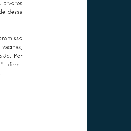
 árvores 
de dessa 
romisso 
vacinas, 
US. Por 
, afirma 
e.