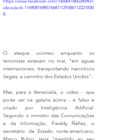
https://www.facebook.com/100064186028090/v
ideos/pcb.1169081698574687/129386112221830
8
O ataque ocorreu enquanto os 
terroristas estavam no mar, "em águas 
internacionais, transportando narcóticos 
ilegais, a caminho dos Estados Unidos".
Mas, para a Venezuela, o vídeo - que 
pode ver na galeria acima - é falso e 
criado por Inteligência Artificial. 
Segundo o ministro das Comunicações 
e da Informação, Freddy Ñáñez, o 
secretário de Estado norte-americano, 
Marco Rubio, teria "mentido ao seu 