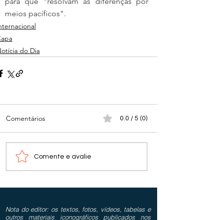
para que "resolvam as diferenças por 
meios pacíficos".
nternacional
Capa
otícia do Dia
Comentários
0.0 / 5 (0)
Comente e avalie
Nota do editor: os textos, fotos, vídeos, tabelas e
outros materiais iconográficos publicados nos