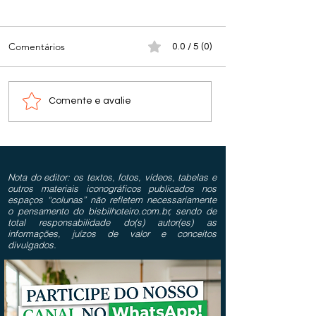
Comentários
0.0 / 5 (0)
Comente e avalie
Nota do editor: os textos, fotos, vídeos, tabelas e
outros materiais iconográficos publicados nos
espaços “colunas” não refletem necessariamente
o pensamento do bisbilhoteiro.com.br, sendo de
total responsabilidade do(s) autor(es) as
informações, juízos de valor e conceitos
divulgados.