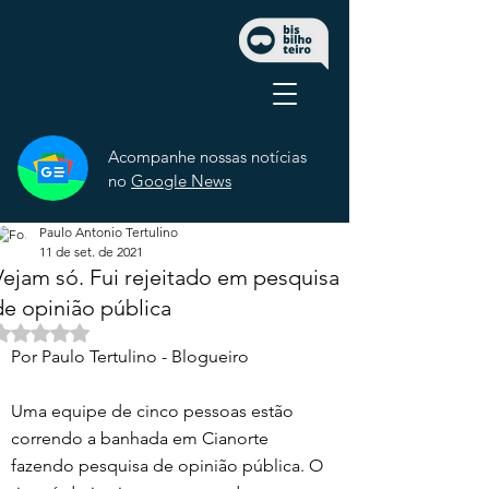
Acompanhe nossas notícias
no
Google News
Paulo Antonio Tertulino
11 de set. de 2021
Vejam só. Fui rejeitado em pesquisa
de opinião pública
Avaliado com NaN de 5 estrelas.
Por Paulo Tertulino - Blogueiro 
Uma equipe de cinco pessoas estão 
correndo a banhada em Cianorte 
fazendo pesquisa de opinião pública. O 