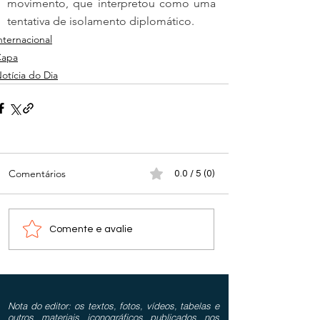
movimento, que interpretou como uma 
tentativa de isolamento diplomático.
nternacional
Capa
otícia do Dia
Comentários
0.0 / 5 (0)
Comente e avalie
Nota do editor: os textos, fotos, vídeos, tabelas e
outros materiais iconográficos publicados nos