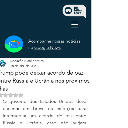
Acompanhe nossas notícias
no
Google News
Redação Bisbilhoteiro
18 de abr. de 2025
Trump pode deixar acordo de paz
entre Rússia e Ucrânia nos próximos
dias
Avaliado com NaN de 5 estrelas.
O governo dos Estados Unidos deve 
encerrar em breve os esforços para 
intermediar um acordo de paz entre 
Rússia e Ucrânia, caso não surjam 