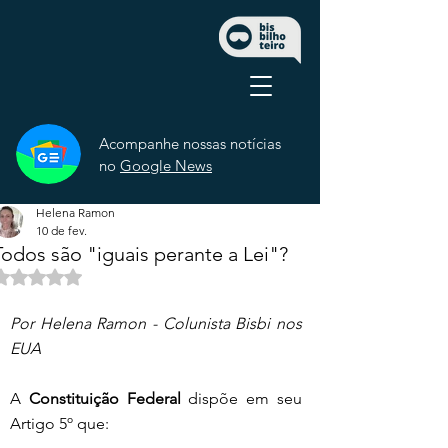
Acompanhe nossas notícias
no
Google News
Helena Ramon
10 de fev.
Todos são "iguais perante a Lei"?
Avaliado com NaN de 5 estrelas.
Por Helena Ramon - Colunista Bisbi nos 
EUA
A 
Constituição Federal
 dispõe em seu 
Artigo 5º que: