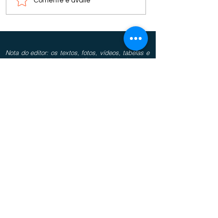
Comente e avalie
Nota do editor: os textos, fotos, vídeos, tabelas e
outros materiais iconográficos publicados nos
espaços “colunas” não refletem necessariamente
o pensamento do bisbilhoteiro.com.br, sendo de
total responsabilidade do(s) autor(es) as
informações, juízos de valor e conceitos
divulgados.