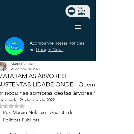
Acompanhe nossas notícias
no
Google News
Marcio Nolasco
26 de nov. de 2022
MATARAM AS ÁRVORES!
SUSTENTABILIDADE ONDE - Quem
brincou nas sombras destas árvores?
tualizado:
26 de nov. de 2022
Avaliado com NaN de 5 estrelas.
Por: Marcio Nolasco - Analista de 
Políticas Públicas