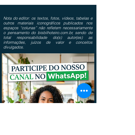
Nota do editor: os textos, fotos, vídeos, tabelas e
outros materiais iconográficos publicados nos
espaços “colunas” não refletem necessariamente
o pensamento do bisbilhoteiro.com.br, sendo de
total responsabilidade do(s) autor(es) as
informações, juízos de valor e conceitos
divulgados.