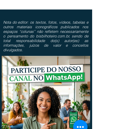
Nota do editor: os textos, fotos, vídeos, tabelas e
outros materiais iconográficos publicados nos
espaços “colunas” não refletem necessariamente
o pensamento do bisbilhoteiro.com.br, sendo de
total responsabilidade do(s) autor(es) as
informações, juízos de valor e conceitos
divulgados.