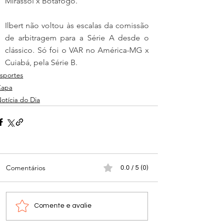
Mirassol x Botafogo.
Ilbert não voltou às escalas da comissão 
de arbitragem para a Série A desde o 
clássico. Só foi o VAR no América-MG x 
Cuiabá, pela Série B.
sportes
Capa
otícia do Dia
Comentários
0.0 / 5 (0)
Comente e avalie