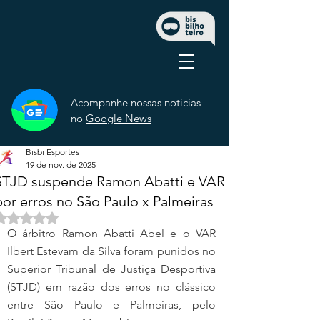
Acompanhe nossas notícias
no
Google News
Bisbi Esportes
19 de nov. de 2025
STJD suspende Ramon Abatti e VAR
por erros no São Paulo x Palmeiras
Avaliado com NaN de 5 estrelas.
O árbitro Ramon Abatti Abel e o VAR 
Ilbert Estevam da Silva foram punidos no 
Superior Tribunal de Justiça Desportiva 
(STJD) em razão dos erros no clássico 
entre São Paulo e Palmeiras, pelo 