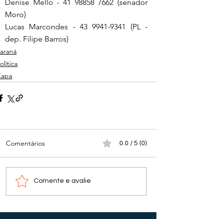
Denise Mello - 41 98858 7662 (senador 
Moro)
Lucas Marcondes - 43 9941-9341 (PL - 
dep. Filipe Barros)
araná
olítica
Capa
Comentários
0.0 / 5 (0)
Comente e avalie