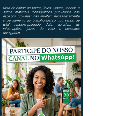
Nota do editor: os textos, fotos, vídeos, tabelas e
outros materiais iconográficos publicados nos
espaços “colunas” não refletem necessariamente
o pensamento do bisbilhoteiro.com.br, sendo de
total responsabilidade do(s) autor(es) as
informações, juízos de valor e conceitos
divulgados.