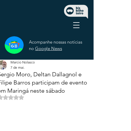
Acompanhe nossas notícias
no
Google News
Marcio Nolasco
7 de mai.
Sergio Moro, Deltan Dallagnol e
Filipe Barros participam de evento
em Maringá neste sábado
Avaliado com NaN de 5 estrelas.