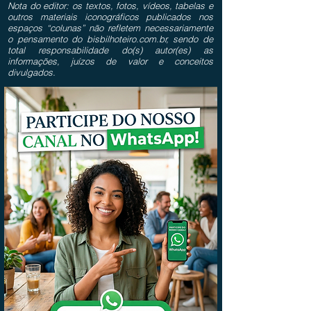
Nota do editor: os textos, fotos, vídeos, tabelas e
outros materiais iconográficos publicados nos
espaços “colunas” não refletem necessariamente
o pensamento do bisbilhoteiro.com.br, sendo de
total responsabilidade do(s) autor(es) as
informações, juízos de valor e conceitos
divulgados.