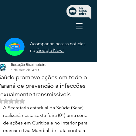
Acompanhe nossas notícias
no
Google News
Redação Bisbilhoteiro
1 de dez. de 2023
Saúde promove ações em todo o
Paraná de prevenção a infecções
sexualmente transmissíveis
Avaliado com NaN de 5 estrelas.
A Secretaria estadual da Saúde (Sesa) 
realizará nesta sexta-feira (01) uma série 
de ações em Curitiba e no Interior para 
marcar o Dia Mundial de Luta contra a 